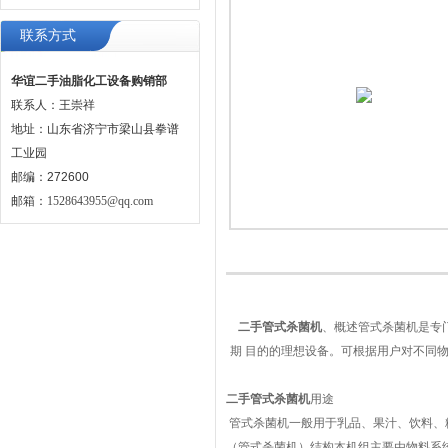
联系方式
华谊二手油脂化工设备购销部
联系人：王崇祥
地址：山东省济宁市梁山县拳谱
工业园
邮编：272600
邮箱：
1528643955@qq.com
二手管式杀菌
机
、概述管式杀菌机是专
期 目的的理想设备。可根据用户对不同
二手管式杀菌机
用途
管式杀菌机一般用于乳品、果汁、饮料、
（管式杀菌机）结构本机组主要由物料系