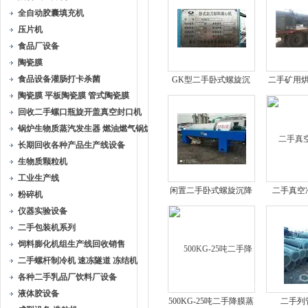
全自动胶囊填充机
压片机
食品厂设备
陶瓷膜
食品设备灌肠打卡杀菌
GK型二手卧式螺旋沉
二手矿用
陶瓷膜 平板陶瓷膜 管式陶瓷膜
降卸料离心机
滚筒
回收二手螺口瓶旋开盖真空封口机
锅炉生物质蒸汽发生器 燃油燃气锅炉
长期回收各种产品生产线设备
生物质颗粒机
工业生产线
闲置二手卧式螺旋沉降
二手真空
粉碎机
卸料离心机
仪器实验设备
二手包装机系列
饲料膨化机组生产线回收销售
二手螺杆制冷机 速冻隧道 冻结机
各种二手乳品厂饮料厂设备
液体胶设备
500KG-25吨二手降膜蒸
二手列