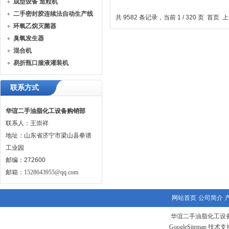
成型设备 造粒机
发器
二手密封胶连续法自动生产线
共 9582 条记录，当前 1 / 320 页 首页
环氧乙烷灭菌器
臭氧发生器
混合机
易折瓶口服液灌装机
联系方式
华谊二手油脂化工设备购销部
联系人：王崇祥
地址：山东省济宁市梁山县拳谱
工业园
邮编：272600
邮箱：
1528643955@qq.com
网站首页
公司简介
华谊二手油脂化工设备
GoogleSitemap
技术支