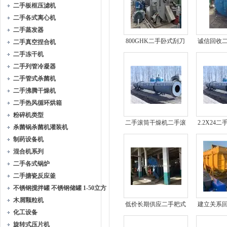
二手板框压滤机
二手各式离心机
二手蒸发器
800GHK二手卧式刮刀
诚信回收
二手真空捏合机
卸料离心机
沉降卸
二手冻干机
二手列管冷凝器
二手管式杀菌机
二手沸腾干燥机
二手热风循环烘箱
粉碎机类型
二手滚筒干燥机二手滚
2.2X24
杀菌锅杀菌机灌装机
筒干燥机
制药设备机
混合机系列
二手各式锅炉
二手搪瓷反应釜
不锈钢搅拌罐 不锈钢储罐 1-50立方
木屑颗粒机
低价长期供应二手耙式
建立关系
化工设备
干燥机
干
旋转式压片机