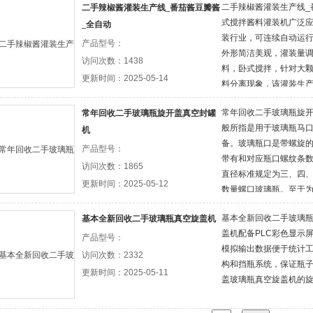
二手辣椒酱灌装生产线_
二手辣椒酱灌装生产线_番茄酱豆瓣酱
对话的智能化，动充填
式搅拌酱料灌装机广泛
_全自动
装行业，可连续自动运
产品型号：
外形简洁美观，灌装量
访问次数：1438
料，卧式搅拌，针对大
更新时间：2025-05-14
料分离现象，该灌装生
头，可均匀地被挤压灌
常年回收二手玻璃瓶旋
常年回收二手玻璃瓶旋开盖真空封罐
全不锈钢，易清洁
般所指是用于玻璃瓶马
机
备。玻璃瓶口是带螺旋
产品型号：
带有和对应瓶口螺纹条
访问次数：1865
直径标准规定为三、四
更新时间：2025-05-12
数量螺口玻璃瓶。至于
开盖包装才用到真空旋
基本全新回收二手玻璃瓶
基本全新回收二手玻璃瓶真空旋盖机
盖机配备PLC彩色显示
产品型号：
模拟输出数据便于统计工
访问次数：2332
构和挡瓶系统，保证瓶
更新时间：2025-05-11
盖玻璃瓶真空旋盖机的