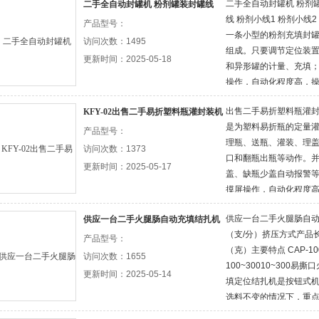
二手全自动封罐机 粉剂
二手全自动封罐机 粉剂罐装封罐线
线 粉剂小线1 粉剂小线
产品型号：
一条小型的粉剂充填封
访问次数：1495
组成。只要调节定位装
更新时间：2025-05-18
和异形罐的计量、充填；
操作，自动化程度高，
出售二手易折塑料瓶灌封
KFY-02出售二手易折塑料瓶灌封装机
是为塑料易折瓶的定量
产品型号：
理瓶、送瓶、灌装、理
访问次数：1373
口和翻瓶出瓶等动作。
更新时间：2025-05-17
盖、缺瓶少盖自动报警等
摸屏操作，自动化程度
供应一台二手火腿肠自动
供应一台二手火腿肠自动充填结扎机
（支/分）挤压方式产品
产品型号：
（克）主要特点 CAP-10
访问次数：1655
100~30010~300
更新时间：2025-05-14
填定位结扎机是按钮式
选料不变的情况下，重
型按钮易损坏、操作不