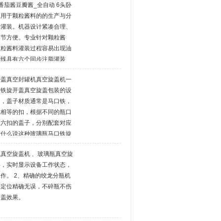
番茄酱豆瓣酱_全自动 6头卧
包装机的主要参
应用于颗粒酱料的的生产与分
行灌装。机器设计紧凑合理、
调节方便。专业针对颗粒酱
颗粒酱料灌装过程容易出现油
产线具有六个同步注脂灌装
装到容器里，外观美观大方，
开盖真空封罐机真空旋盖机一
口铁旋开盖真空旋盖包装的设
的，盖子材质通常是马口铁，
数相等的扣，根据不同的瓶口
、六扣的盖子，分别配套对应
为什么说这种玻璃瓶马口铁旋
盖机
真空旋盖机 、玻璃瓶真空旋
屏，实时显示设备工作状态，
作。 2、精确的绞龙分瓶机
子定位精确无误，不碎瓶不伤
旋盖效果。