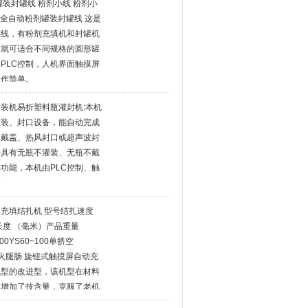
罐装封罐线 粉剂小线 粉剂小
2 全自动粉剂罐装封罐线 这是
罐线，有粉剂充填机和封罐机
置就可适合不同规格的圆形罐
PLC控制，人机界面触摸屏
操作简单。
装机易折塑料瓶灌封机:本机
灌装、封口设备，能自动完成
盖戴盖、热风封口或超声波封
并具有无瓶不灌装、无瓶不戴
功能，本机由PLC控制、触
高
充填结扎机 型号结扎速度
长度 （毫米）产品重量
00YS60~100单挤空
易撕口火腿肠 旋钮式触摸屏自动充
机型的改进型，该机型在材料
点增加了技含量，克服了老机
便、精度的缺点，实现了人机