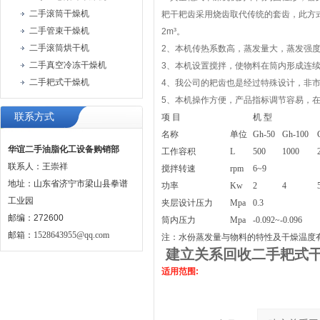
二手滚筒干燥机
耙干耙齿采用烧齿取代传统的套齿，此方
二手管束干燥机
2m³。
二手滚筒烘干机
2、本机传热系数高，蒸发量大，蒸发强度可以
二手真空冷冻干燥机
3、本机设置搅拌，使物料在筒内形成连
二手耙式干燥机
4、我公司的耙齿也是经过特殊设计，非市
5、本机操作方便，产品指标调节容易，
联系方式
项 目
机 型
名称
单位
Gh-50
Gh-100
华谊二手油脂化工设备购销部
工作容积
L
500
1000
联系人：王崇祥
搅拌转速
rpm
6~9
地址：山东省济宁市梁山县拳谱
功率
Kw
2
4
工业园
夹层设计压力
Mpa
0.3
邮编：272600
筒内压力
Mpa
-0.092~-0.096
邮箱：
1528643955@qq.com
注：水份蒸发量与物料的特性及干燥温度
建立关系回收二手耙式
适用范围: