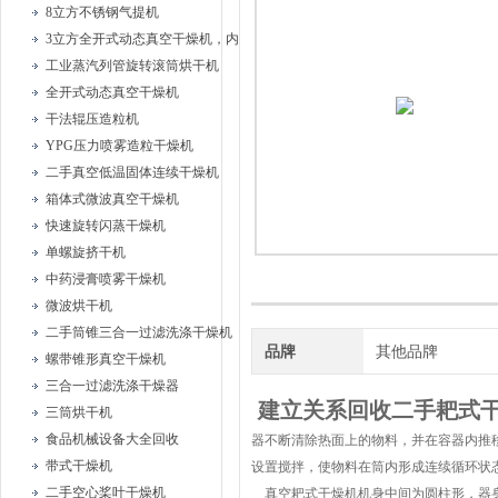
8立方不锈钢气提机
3立方全开式动态真空干燥机，内部耙式搅拌
工业蒸汽列管旋转滚筒烘干机
全开式动态真空干燥机
干法辊压造粒机
YPG压力喷雾造粒干燥机
二手真空低温固体连续干燥机
箱体式微波真空干燥机
快速旋转闪蒸干燥机
单螺旋挤干机
中药浸膏喷雾干燥机
微波烘干机
二手筒锥三合一过滤洗涤干燥机
品牌
其他品牌
螺带锥形真空干燥机
三合一过滤洗涤干燥器
建立关系回收二手耙式
三筒烘干机
食品机械设备大全回收
器不断清除热面上的物料，并在容器内推
带式干燥机
设置搅拌，使物料在筒内形成连续循环状
二手空心桨叶干燥机
真空耙式干燥机机身中间为圆柱形，器