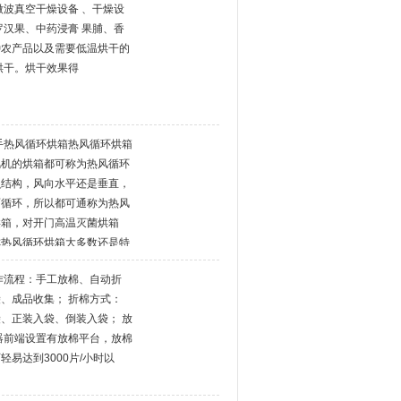
微波真空干燥设备 、干燥设
罗汉果、中药浸膏 果脯、香
种农产品以及需要低温烘干的
烘干。烘干效果得
手热风循环烘箱热风循环烘箱
风机的烘箱都可称为热风循环
么结构，风向水平还是垂直，
面循环，所以都可通称为热风
烘箱，对开门高温灭菌烘箱
称热风循环烘箱大多数还是特
其它烘箱都是由上图烘箱演变
作流程：手工放棉、自动折
菌的要求，风机改成风冷规范
、成品收集； 折棉方式：
，风道也作出
、正装入袋、倒装入袋； 放
器前端设置有放棉平台，放棉
易达到3000片/小时以