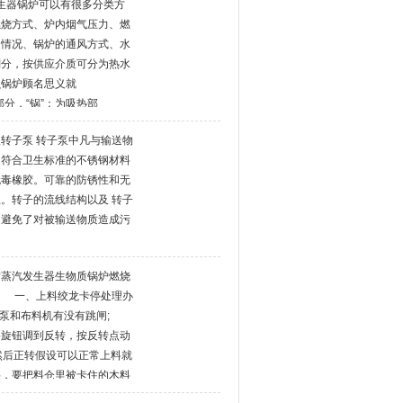
汽发生器锅炉可以有很多分类方
燃烧方式、炉内烟气压力、燃
定情况、锅炉的通风方式、水
划分，按供应介质可分为热水
么锅炉顾名思义就
部分，“锅”：为吸热部
。 燃油和燃气锅炉的结构形式
转子泵 转子泵中凡与输送物
传热过程和汽化过程是三个基
用符合卫生标准的不锈钢材料
无毒橡胶。可靠的防锈性和无
。转子的流线结构以及 转子
，避免了对被输送物质造成污
质蒸汽发生器生物质锅炉燃烧
 一、上料绞龙卡停处理办
水泵和布料机有没有跳闸;
料旋钮调到反转，按反转点动
然后正转假设可以正常上料就
料，要把料仓里被卡住的木料
料。