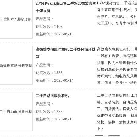
HWZ现货出售二手箱式
25型HWZ现货出售二手箱式微波真空
备主要应用于中 药材、
干燥设备
蕉脆片、苹果脆片、各
产品型号：
化工原料、名贵木 材的
访问次数：1408
更新时间：2025-05-15
高效糖衣薄膜包衣机 二
高效糖衣薄膜包衣机 二手热风循环烘
一般有加热管，有循环
箱
烘箱，因为不管烘箱什
产品型号：
归根到底都是热风在里
访问次数：1388
循环烘箱，如电热鼓风
更新时间：2025-05-14
等。但是一般行业中所
指如上图所示的烘箱，
二手自动面膜折棉机 工
二手自动面膜折棉机
而来，比如有了高温灭
棉、自动装袋、自动压袋
化的环风机，前后开门
产品型号：
三、四折折法，横装入袋
访问次数：1288
棉皮带可变频调速； 机
更新时间：2025-05-13
轻松、快捷，放棉速度可轻
上；