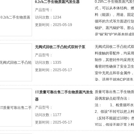
0.2t/h二手生物质蒸
0.2t/h二手生物质蒸汽发生器
式，可以从本体结构、
产品型号：
料（能源）、用途、固
访问次数：1234
循环的方式等方面进行
更新时间：2025-05-19
锅炉、蒸汽锅炉等。那
是“锅”和“炉”的基本组成
分，“炉”：为放热部分
无阀式回收二手凸轮式双
无阀式回收二手凸轮式双转子泵
是接近的。 燃烧过程、
料接触的零配件，均采
本过程
产品型号：
制作，其密封件均采用
访问次数：1335
毒密封性确保了安全卫生
更新时间：2025-05-17
室中无死点和非金属件
染。适用于就地CIP清洗
质量可靠出售二手生物
1T质量可靠出售二手生物质蒸汽发生
器偶发缺点处理办法：
器
法： 1、检查循环
产品型号：
2、假设*不转可以把上
访问次数：1177
（反转不能超过10秒）
更新时间：2025-05-17
可以，假设不能正常上
清理洁净才可以正常上