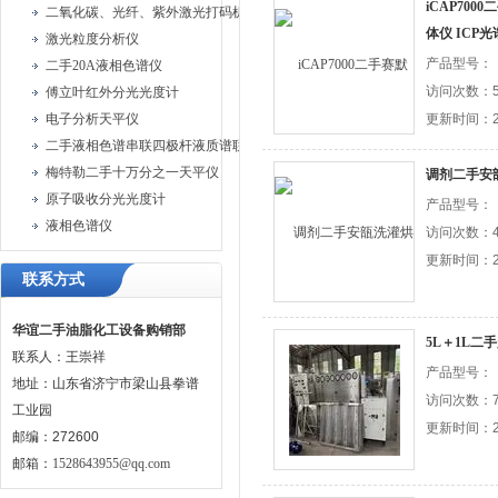
iCAP70
二氧化碳、光纤、紫外激光打码机、油墨喷码机
体仪 ICP
激光粒度分析仪
产品型号：
二手20A液相色谱仪
访问次数：5
傅立叶红外分光光度计
电子分析天平仪
更新时间：20
二手液相色谱串联四极杆液质谱联用仪
梅特勒二手十万分之一天平仪
调剂二手安
原子吸收分光光度计
产品型号：
液相色谱仪
访问次数：4
更新时间：20
联系方式
华谊二手油脂化工设备购销部
5L＋1L二
联系人：王崇祥
产品型号：
地址：山东省济宁市梁山县拳谱
访问次数：7
工业园
更新时间：20
邮编：272600
邮箱：
1528643955@qq.com