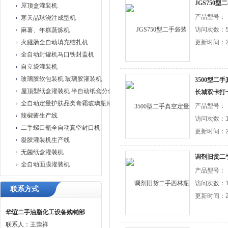
JGS750
屋顶盒灌装机
产品型号：
寒天晶球浇注成型机
访问次数：5
麻薯、年糕蒸炼机
火腿肠全自动填充结扎机
更新时间：20
全自动封罐机马口铁封盖机
自立袋灌装机
玻璃胶软包装机 玻璃胶灌装机
3500型二
屋顶型纸盒灌装机 半自动纸盒分体灌装机
长城双卡打
全自动定量护肤品类膏霜玻璃瓶灌装旋盖机
产品型号：
辣椒酱生产线
访问次数：1
二手螺口瓶全自动真空封口机
更新时间：20
凝胶灌装机生产线
无菌纸盒灌装机
调剂旧货二
全自动面膜灌装机
产品型号：
访问次数：1
联系方式
更新时间：20
华谊二手油脂化工设备购销部
联系人：王崇祥