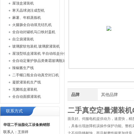
屋顶盒灌装机
寒天晶球浇注成型机
麻薯、年糕蒸炼机
火腿肠全自动填充结扎机
全自动封罐机马口铁封盖机
自立袋灌装机
玻璃胶软包装机 玻璃胶灌装机
屋顶型纸盒灌装机 半自动纸盒分体灌装机
全自动定量护肤品类膏霜玻璃瓶灌装旋盖机
辣椒酱生产线
二手螺口瓶全自动真空封口机
凝胶灌装机生产线
无菌纸盒灌装机
品牌
其他品牌
全自动面膜灌装机
二手真空定量灌装机C
联系方式
面良好。伺服电机提供动力，速度快，精
华谊二手油脂化工设备购销部
，具备出现故障机误操作保护功能。整机
联系人：王崇祥
之不但防锈耐蚀，而且耐磨性能更加优良