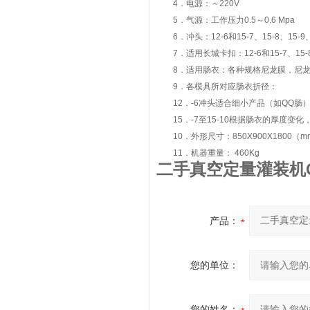
4．电源：～220V
5．气源：工作压力0.5～0.6 Mpa 
6．冲头：12-6和15-7、15-8、15-
7．适用长城卡扣：12-6和15-7、15-8、
8．适用肠衣：各种规格尼龙膜，尼龙复
9．各模具所对应肠衣折径：
12．-6冲头适合细小产品（如QQ肠
15．-7至15-10根据肠衣的厚度变
10．外形尺寸：850X900X1800（m
11．机器重量： 460Kg
二手真空定量灌装机C
产品：
您的单位：
您的姓名：