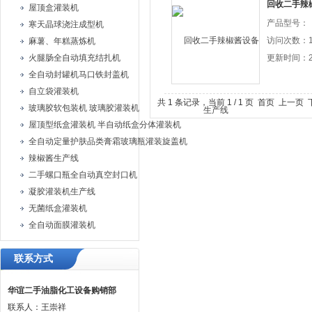
回收二手辣
屋顶盒灌装机
产品型号：
寒天晶球浇注成型机
访问次数：1
麻薯、年糕蒸炼机
火腿肠全自动填充结扎机
更新时间：20
全自动封罐机马口铁封盖机
自立袋灌装机
共 1 条记录，当前 1 / 1 页 首页 上一
玻璃胶软包装机 玻璃胶灌装机
屋顶型纸盒灌装机 半自动纸盒分体灌装机
全自动定量护肤品类膏霜玻璃瓶灌装旋盖机
辣椒酱生产线
二手螺口瓶全自动真空封口机
凝胶灌装机生产线
无菌纸盒灌装机
全自动面膜灌装机
联系方式
华谊二手油脂化工设备购销部
联系人：王崇祥