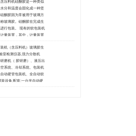
机含压料机硅酮胶是一种类似
的水分和温度会固化成一种坚
，硅酮胶因为常被用于玻璃方
俗称玻璃胶。硅酮胶在完成生
进行包装。 现有的软包装机
及计量装置，其中，计量装置
的进料口相连通，计量装置能
灌装机（含压料机）玻璃胶生
后的硅酮胶，并将硅酮胶间歇
实验室检测仪器,强力分散机
本体内，
研磨机（ 胶研磨）、液压出
真空系统、冷却系统、包装机
全自动硬管包装机、全自动软
灌装设备:配套:一台半自动硬