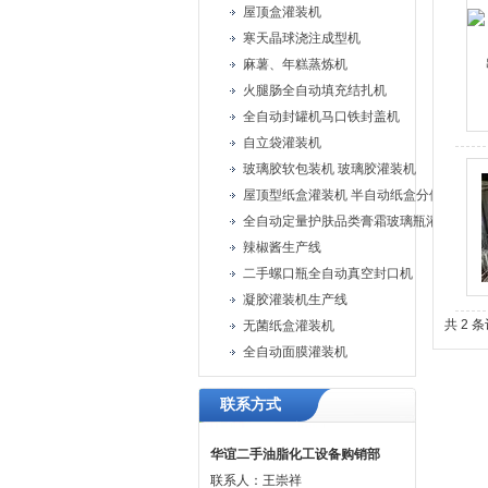
屋顶盒灌装机
寒天晶球浇注成型机
麻薯、年糕蒸炼机
火腿肠全自动填充结扎机
全自动封罐机马口铁封盖机
自立袋灌装机
玻璃胶软包装机 玻璃胶灌装机
屋顶型纸盒灌装机 半自动纸盒分体灌装机
全自动定量护肤品类膏霜玻璃瓶灌装旋盖
辣椒酱生产线
二手螺口瓶全自动真空封口机
凝胶灌装机生产线
共 2 
无菌纸盒灌装机
全自动面膜灌装机
联系方式
华谊二手油脂化工设备购销部
联系人：王崇祥