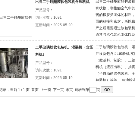
出售二手硅酮胶软包装
出售二手硅酮胶软包装机含压料机
膏状物，靠接触空气中
产品型号：
韧的橡胶类固体的材料
访问次数：1091
面的粘接和密封，所以
更新时间：2025-05-20
产之后需要通过软包装机
通常包括包装机本体以
的出料口与包装机本体
二手玻璃胶软包装机、
二手玻璃胶软包装机、灌装机（含压
够用于接收完成生产之
产设备包含:5L试验机,
料机）
性地定量输送至包装机
（做基料、制胶）、三辊
机
产品型号：
料机（液压出料）、抽
访问次数：1091
（半自动硬管包装机、
更新时间：2025-05-19
包装机）等等。 玻璃胶
管包装机+一台压料机
条记录，当前 1 / 1 页 首页 上一页 下一页 末页 跳转到第
页