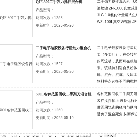
二手强力搅拌混合机 TQG
QJF-300二手强力搅拌混合机
溶胶罐 ZN-1000真空减
产品型号：
JLG-1.0氯仿计量罐 
访问次数：1253
WZL100L真空浓缩器 JF
更新时间：2025-05-20
二手电子硅胶设备行星
二手电子硅胶设备行星动力混合机
桨（多桨叶），在公转
产品型号：
四周流动，从而可在很
访问次数：1527
果。该机特别适合从粉
更新时间：2025-05-20
解、混合、混炼、反应
物料特点选择不同的搅
式）。8 行星动力混合
各种范围回收二手梨刀
500L各种范围回收二手梨刀混合机
可分为电加热、循环导热
装在搅拌轴上 设备运行
的运动式温度探测装置
产品型号：
做圆周轨迹的径向与纵
访问次数：1260
避免了混合死角 从而保
更新时间：2025-05-19