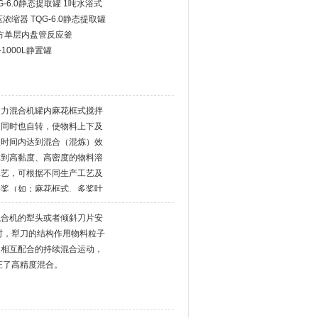
-6.0静态提取罐 1吨水浴式
压浓缩器 TQG-6.0静态提取罐
5立方单层内盘管反应釜
-1000L静置罐
动力混合机罐内麻花框式搅拌
的同时也自转，使物料上下及
短时间内达到混合（混炼）效
体到高黏度、高密度的物料溶
工艺，可根据不同生产工艺及
拌桨（如：麻花框式、多桨叶
机性能特点：该设备加热方式
混合机的犁头或者倾斜刀片安
油/热水加热三种。传动轴上
时，犁刀的结构作用物料粒子
确保
向相互配合的持续混合运动，
证了高精度混合。