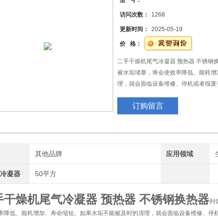
型 号：
访问次数：
1268
更新时间：
2025-05-19
价 格：
二手干燥机尾气冷凝器 预热器 不锈钢
被水垢堵塞，将会使效率降低、能耗增
理，就会面临设备维修、停机或者报废
长期以来传统的清洗方式如机械方法（
订购留言
在对换热器清洗时出现很多问题：不能
腐蚀，残留的酸对材质产生二次腐蚀或
牌
其他品牌
应用领域
管冷凝器
50平方
手干燥机尾气冷凝器 预热器 不锈钢换热器
列
率降低、能耗增加、寿命缩短。如果水垢不能被及时的清理，就会面临设备维修、停