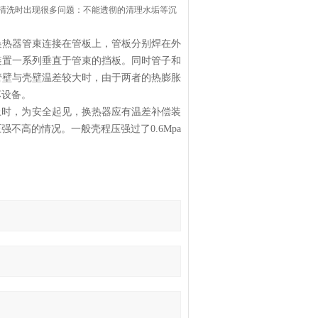
清洗时出现很多问题：不能透彻的清理水垢等沉
换热器管束连接在管板上，管板分别焊在外
装置一系列垂直于管束的挡板。同时管子和
管壁与壳壁温差较大时，由于两者的热膨胀
坏设备。
时，为安全起见，换热器应有温差补偿装
不高的情况。一般壳程压强过了0.6Mpa