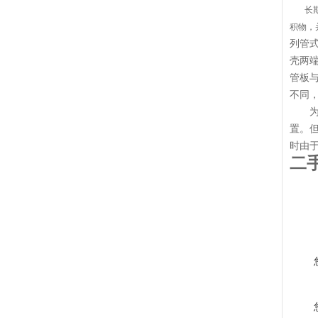
长期以
积物，
列管
壳两
管板
不同
为了
置。但
时由
二