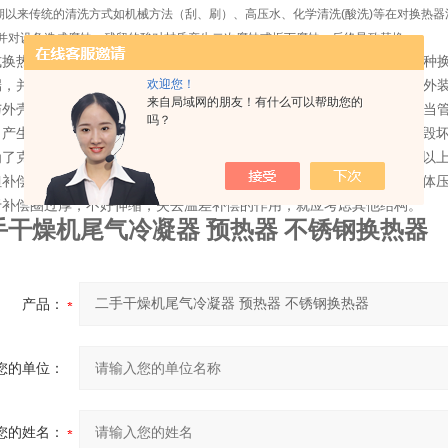
来传统的清洗方式如机械方法（刮、刷）、高压水、化学清洗(酸洗)等在对换热器
并对设备造成腐蚀，残留的酸对材质产生二次腐蚀或垢下腐蚀，后终导致替换、
式换热器的结构比较简单、紧凑、造价便宜，但管外不能机械清洗。此种
欢迎您！
端，并在其上连接有顶盖，顶盖和壳体装有流体进出口接管。通常在管外
来自局域网的朋友！有什么可以帮助您的
与外壳的连接都是刚性的，而管内管外是两种不同温度的流体。因此，当
吗？
，产生了很大的温差应力，以至管子扭弯或使管子从管板上松脱，甚至毁
克服温差应力须有温差补偿装置，一般在管壁与壳壁温度相差50℃以上
补偿装置（膨胀节）只能用在壳壁与管壁温差低于60～70℃和壳程流体压强
于补偿圈过厚，不好伸缩，失去温差补偿的作用，就应考虑其他结构。
手干燥机尾气冷凝器 预热器 不锈钢换热器
产品：
您的单位：
您的姓名：