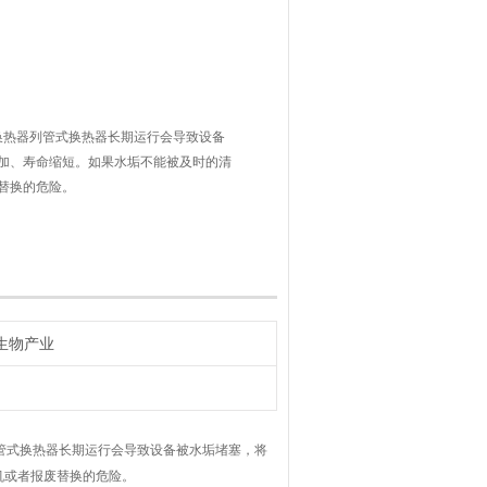
换热器列管式换热器长期运行会导致设备
加、寿命缩短。如果水垢不能被及时的清
替换的危险。
刮、刷）、高压水、化学清洗（酸洗）等
透彻的清理水垢等沉积物，并对设备造成
垢下腐蚀，后终导致替换
生物产业
管式换热器长期运行会导致设备被水垢堵塞，将
机或者报废替换的危险。