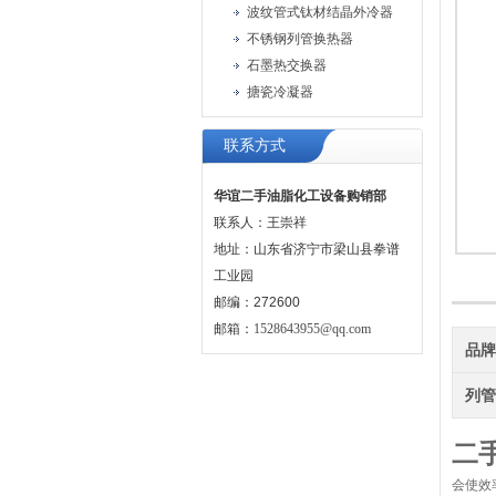
波纹管式钛材结晶外冷器
不锈钢列管换热器
石墨热交换器
搪瓷冷凝器
联系方式
华谊二手油脂化工设备购销部
联系人：王崇祥
地址：山东省济宁市梁山县拳谱
工业园
邮编：272600
邮箱：
1528643955@qq.com
品
列
二
会使效