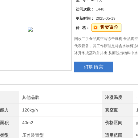
型 号：
40平方
访问次数：
1448
更新时间：
2025-05-19
价 格：
回收二手食品真空冷冻干燥机 食品真
代表设备，其工作原理是将含水物料冻结
冰升华成蒸汽并排出,从而脱出物料中
订购留言
由于该过程在低温低压下进行,而且水分
天然色泽与气味基本不变、外观形状基
基本不变、固有物质基本不损失。
牌
其他品牌
冷凝温度
水能力
120kg/h
真空度
干面积
40m2
价格区间
器类型
压盖装置型
适用范围