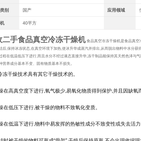
地类别
国产
应用领域
干机
40平方
收二手食品真空冷冻干燥机
食品真空冷冻干燥机是食品真空
结后,保持冰冻状态,在真空环境下加热,使冰升华成蒸汽并排出,从而脱出物料中水分获
过程在低温低压下进行,而且水分不经过液态直接升华,冻干制品能保持其天然色泽与
种营养成分基本不变、固有物质基本不损失。
冷冻干燥技术具有其它干燥技术的。
)干燥在高真空度下进行,氧气极少,易氧化物质得到保护,并且因缺
)干燥在低压下进行,被干燥的物料不致氧化变质。
)干燥在低温下进行,物料中易发挥的热敏性成分不致变性或失去活
)冻结时被干燥的物料可形成“骨架”,干燥后保持原形,不会出现收缩