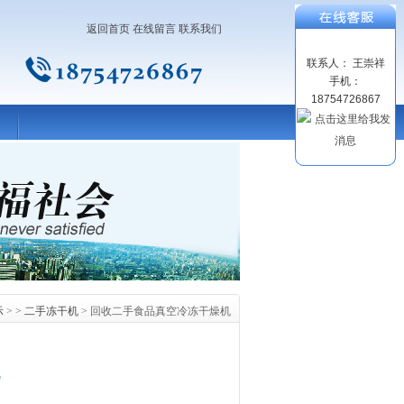
返回首页
在线留言
联系我们
联系人： 王崇祥
手机：
18754726867
示
> >
二手冻干机
> 回收二手食品真空冷冻干燥机
机