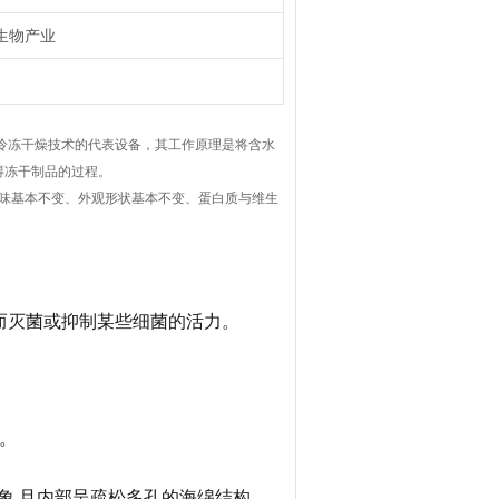
生物产业
冷冻干燥技术的代表设备，其工作原理是将含水
得冻干制品的过程。
气味基本不变、外观形状基本不变、蛋白质与维生
氧而灭菌或抑制某些细菌的活力。
力。
现象,且内部呈疏松多孔的海绵结构。