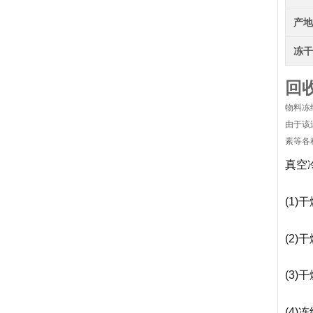
产
冻
回
物料冻
由于该
素等各
真空
(1
(2
(3
(4