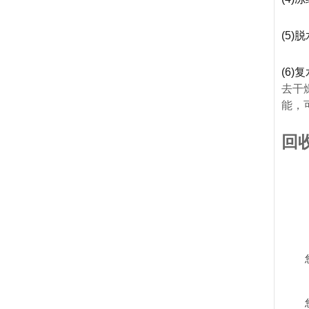
(5
(6
去干
能，
回