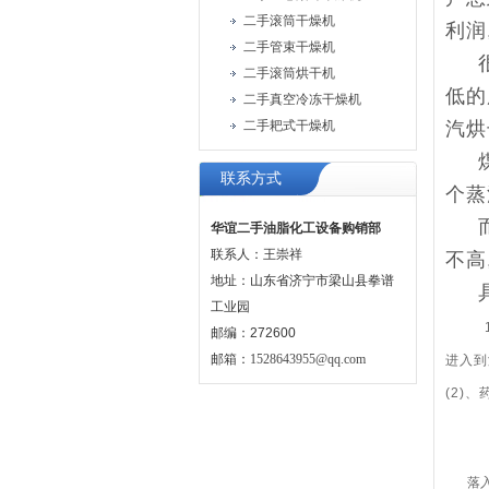
二手滚筒干燥机
利润
二手管束干燥机
二手滚筒烘干机
低的
二手真空冷冻干燥机
二手耙式干燥机
汽烘
联系方式
个蒸
华谊二手油脂化工设备购销部
联系人：王崇祥
不高
地址：山东省济宁市梁山县拳谱
工业园
邮编：272600
邮箱：
1528643955@qq.com
进入到
(2)
落