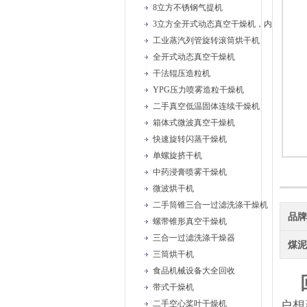
8立方不锈钢气提机
3立方全开式动态真空干燥机，内部耙式搅
工业蒸汽列管旋转滚筒烘干机
全开式动态真空干燥机
干法辊压造粒机
YPG压力喷雾造粒干燥机
二手真空低温固体连续干燥机
箱体式微波真空干燥机
快速旋转闪蒸干燥机
单螺旋挤干机
中药浸膏喷雾干燥机
微波烘干机
二手筒锥三合一过滤洗涤干燥机
品
螺带锥形真空干燥机
三合一过滤洗涤干燥器
煤
三筒烘干机
食品机械设备大全回收
带式干燥机
二手空心桨叶干燥机
户想