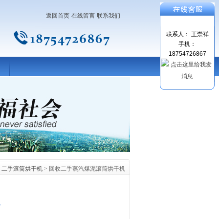
返回首页
在线留言
联系我们
联系人： 王崇祥
手机：
18754726867
>
二手滚筒烘干机
> 回收二手蒸汽煤泥滚筒烘干机
机