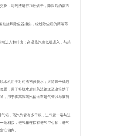
交换，对药渣进行加热烘干，降温后的蒸汽
药渣被旋风除尘器捕集，经过除尘后的药渣落
料端进入和排出；高温蒸汽由低端进入，与药
。
脱水机用于对药渣初步脱水；滚筒烘干机包
位置，用于将脱水后的药渣输送至滚筒烘干
通，用于将高温蒸汽输送至进气管以与滚筒
排气箱，蒸汽列管有多干根，进气管一端与进
一端相接，进气箱连接有进气空心轴，进气
空心轴内。