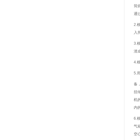
筒
通
2
入
3
渣
4
5
备
括
机
内
6
气
空