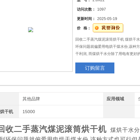
型 号：
2.8X22
访问次数：
1097
拌
更新时间：
2025-05-19
价 格：
回收二手蒸汽煤泥滚筒烘干机 煤烘干水
环保问题就偏爱用电烘干煤水份,该种方
干利润, 而煤烘干水分除了用电有更好
订购留言
牌
其他品牌
应用领域
泥烘干机
15000
回收二手蒸汽煤泥滚筒烘干机
煤烘干水分
到环保问题就偏爱用电烘干煤水份,该种方式也可行但