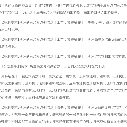
烘干机的滚筒内随滚筒一起旋转前进，同时与进气管接触，进气管的高温蒸汽与药渣热
过排气管排出；(5)、烘干后的药渣运动到滚筒的出料端，由出料口落入出料机中。
.根据权利要求1所述的药渣蒸汽列管烘干工艺，其特征在于：步骤(5)中，部分漂浮的
所述出料机中。
.根据权利要求1所述的药渣蒸汽列管烘干工艺，其特征在于：所述高温蒸汽由滚筒的出
成逆流接触。
.根据权利要求3所述的药渣蒸汽列管烘干工艺，其特征在于：所述进气管和出气管交错
.用于实施如权利要求1所述药渣蒸汽列管烘干工艺的药渣蒸汽列管烘干设
，其特征在于：包括滚筒烘干机、蒸汽管道、脱水机、皮带输送机、进料机、出料机，
倾斜设置的滚筒，进料机与滚筒的进料端连接，皮带输送机位于脱水机与进料机之间的
的滚筒内；滚筒内设有蒸汽列管，蒸汽列管包括进气管和排气管；蒸汽管道与进气管连
的药渣进行热交换；出料机与滚筒的出料端连接。
.根据权利要求5所述的药渣蒸汽列管烘干设备，其特征在于：所述滚筒内设有进气箱、
箱连通，排气管一端与排气箱连通，进气管的另一端与属于同一蒸汽列管的排气管的另
心轴转动密封装配在滚筒的出料端；排气箱连接有排气空心轴，排气空心轴插设于进气