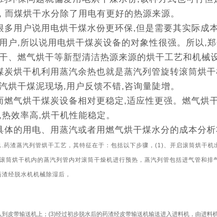
, 而煤烘干水分除了用电有更好的热源来源。
很多用户说用电烘干煤水份更环保,但是需要其实际成本
用户,所以说用电烘干煤炭设备的对象性很强。所以,
干、燃气烘干等新型清洁热源来源的烘干工艺和机械
煤炭烘干机利用蒸汽余热也就是蒸汽列管旋转滚筒烘干机
汽烘干煤泥现场,用户反馈不错,咨询量陡增。
而燃气烘干煤炭设备相对更稳定,适应性更强。燃气烘
,热效率高,烘干机性能稳定。
具体的用电、用蒸汽或者用燃气烘干煤水分的成本分析
1.药渣蒸汽列管烘干工艺，其特征在于：包括以下步骤，(1)、开启滚筒烘干
滚筒烘干机内的蒸汽列管内对滚筒干燥机进行预热，蒸汽列管包括进气管和排
、药渣经脱水机机械除湿后，
入到皮带输送机上；(3)经过初步脱水后的药渣经皮带输送机输送进入进料机，由进料机