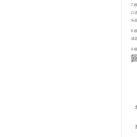
7
口
头
8
滤
9