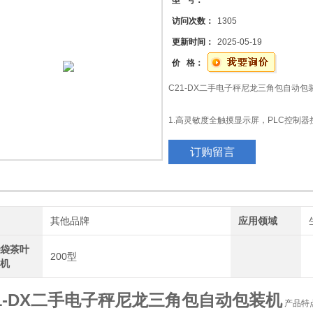
型 号：
访问次数：
1305
玻璃胶软包装机 硅酮胶软包装机 密封胶膏体软包装机
更新时间：
2025-05-19
价 格：
C21-DX二手电子秤尼龙三角包自动包
1.高灵敏度全触摸显示屏，PLC控制
调整方便快捷
订购留言
2.计量方式根据客户要求选择：量杯
盘，链斗式人工投料等方式计量，单物
3.超声波无痕封切，封边焊接牢固，
牌
其他品牌
应用领域
角袋茶叶
200型
装机
21-DX二手电子秤尼龙三角包自动包装机
产品特