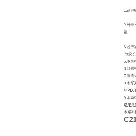
1.高
2.计
量
3.超
.制袋
5.本
6.旋
7.整
8.本
的PL
9.本
适用范
本系列
C