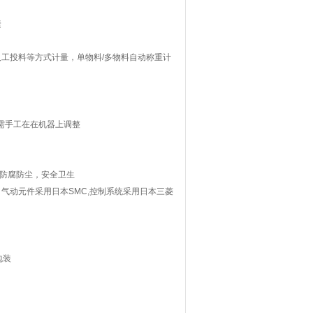
捷
人工投料等方式计量，单物料/多物料自动称重计
需手工在在机器上调整
，防腐防尘，安全卫生
气动元件采用日本SMC,控制系统采用日本三菱
包装