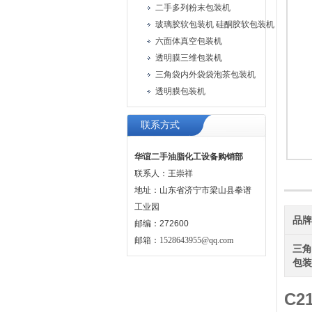
二手多列粉末包装机
六面体真空包装机
透明膜三维包装机
三角袋内外袋袋泡茶包装机
透明膜包装机
联系方式
华谊二手油脂化工设备购销部
联系人：王崇祥
地址：山东省济宁市梁山县拳谱
工业园
品
邮编：272600
邮箱：
1528643955@qq.com
三
包
C