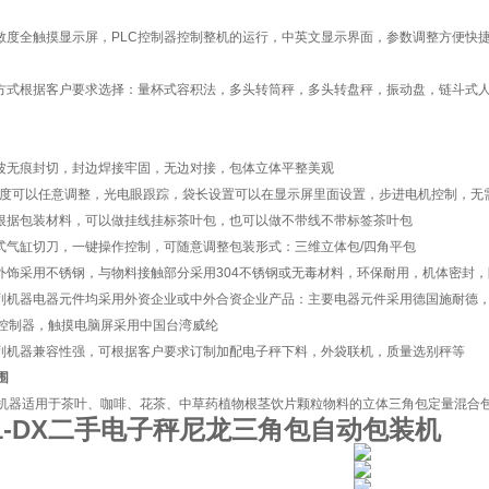
灵敏度全触摸显示屏，PLC控制器控制整机的运行，中英文显示界面，参数调整方便快
量方式根据客户要求选择：量杯式容积法，多头转筒秤，多头转盘秤，振动盘，链斗式
声波无痕封切，封边焊接牢固，无边对接，包体立体平整美观
长度可以任意调整，光电眼跟踪，袋长设置可以在显示屏里面设置，步进电机控制，无
机根据包装材料，可以做挂线挂标茶叶包，也可以做不带线不带标签茶叶包
转式气缸切刀，一键操作控制，可随意调整包装形式：三维立体包/四角平包
机外饰采用不锈钢，与物料接触部分采用304不锈钢或无毒材料，环保耐用，机体密封
系列机器电器元件均采用外资企业或中外合资企业产品：主要电器元件采用德国施耐德，
C控制器，触摸电脑屏采用中国台湾威纶
系列机器兼容性强，可根据客户要求订制加配电子秤下料，外袋联机，质量选别秤等
围
机器适用于茶叶、咖啡、花茶、中草药植物根茎饮片颗粒物料的立体三角包定量混合
21-DX二手电子秤尼龙三角包自动包装机