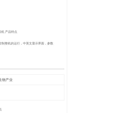
装机 产品特点
器控制整机的运行，中英文显示界面，参数
式容积法，多头转筒秤，多头转盘秤，振动
料/多物料自动称重计量
无边对接，包体立体平整美观
生物产业
点