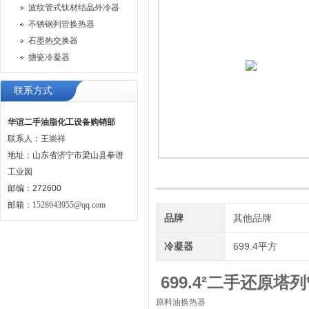
波纹管式钛材结晶外冷器
不锈钢列管换热器
石墨热交换器
搪瓷冷凝器
联系方式
华谊二手油脂化工设备购销部
联系人：王崇祥
地址：山东省济宁市梁山县拳谱
工业园
邮编：272600
邮箱：
1528643955@qq.com
品牌
其他品牌
冷凝器
699.4平方
699.4²二手还原
原料油换热器