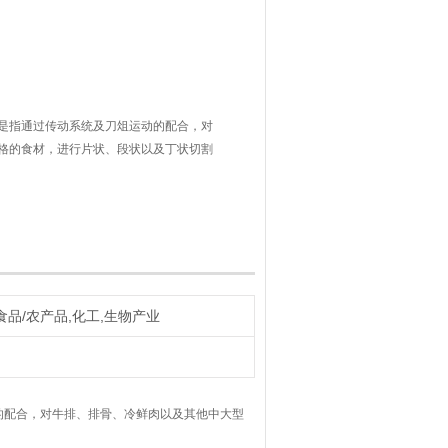
是指通过传动系统及刀俎运动的配合，对
格的食材，进行片状、段状以及丁状切割
、生鲜超市的肉类加工和各类规模的中央
，带骨肉，熟肉，鱼，奶酪。
食品/农产品,化工,生物产业
的配合，对牛排、排骨、冷鲜肉以及其他中大型