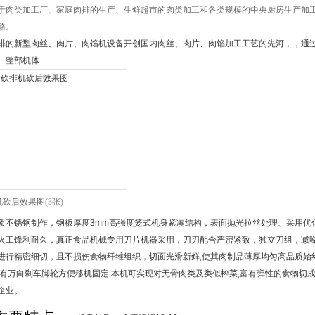
于肉类加工厂、家庭肉排的生产、生鲜超市的肉类加工和各类规模的中央厨房生产加
酪。
排的新型肉丝、肉片、肉馅机设备开创国内肉丝、肉片、肉馅加工工艺的先河，，通
。整部机体
机砍后效果图
(3张)
质不锈钢制作，钢板厚度3mm高强度笼式机身紧凑结构，表面抛光拉丝处理、采用优
火工锋利耐久，真正食品机械专用刀片机器采用，刀刃配合严密紧致，独立刀组，减
进行精密细切，且不损伤食物纤维组织，切面光滑新鲜,使其肉制品薄厚均匀高品质始
带有万向刹车脚轮方便移机固定.本机可实现对无骨肉类及类似榨菜,富有弹性的食物切成
企业。