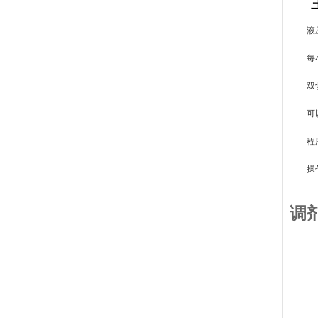
液
每
双
可
程
操
调