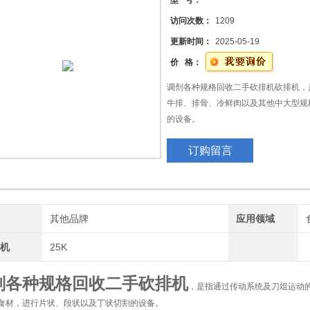
型 号：
访问次数：
1209
玻璃胶软包装机 硅酮胶软包装机 密封胶膏体软包装机
更新时间：
2025-05-19
价 格：
调剂各种规格回收二手砍排机砍排机，
牛排、排骨、冷鲜肉以及其他中大型规
的设备。
广泛用于肉类加工厂、家庭肉排的生产
订购留言
厨房生产加工。此机器适用于切无骨肉
牌
其他品牌
应用领域
排机
25K
剂各种规格回收二手砍排机
，是指通过传动系统及刀俎运动
食材，进行片状、段状以及丁状切割的设备。