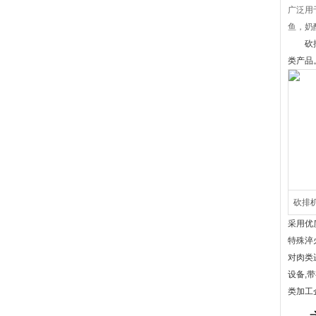
广泛用
鱼，奶
砍
类产品
砍排
采用优
特殊淬
对肉类
设备,
类加工