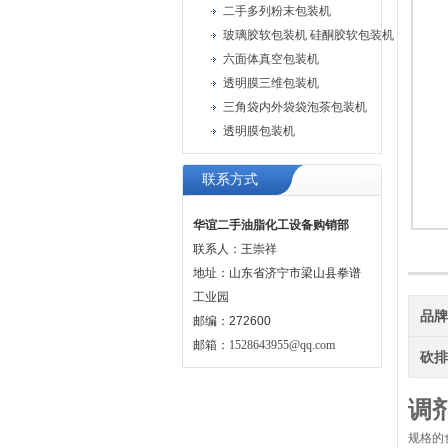
二手多列粉末包装机
六面体真空包装机
透明膜三维包装机
三角袋内外袋袋泡茶包装机
透明膜包装机
联系方式
华谊二手油脂化工设备购销部
联系人：王崇祥
地址：山东省济宁市梁山县拳谱
工业园
品
邮编：272600
邮箱：
1528643955@qq.com
砍
调
规格的