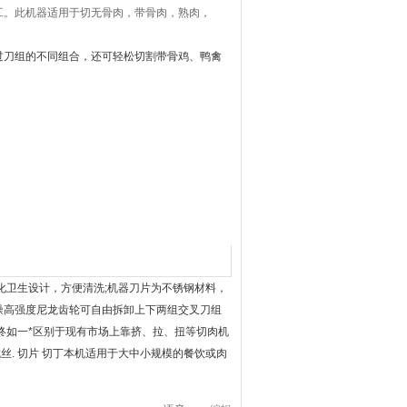
工。此机器适用于切无骨肉，带骨肉，熟肉，
过刀组的不同组合，还可轻松切割带骨鸡、鸭禽
化卫生设计，方便清洗;机器刀片为不锈钢材料，
噪高强度尼龙齿轮可自由拆卸上下两组交叉刀组
终如一*区别于现有市场上靠挤、拉、扭等切肉机
丝. 切片 切丁本机适用于大中小规模的餐饮或肉