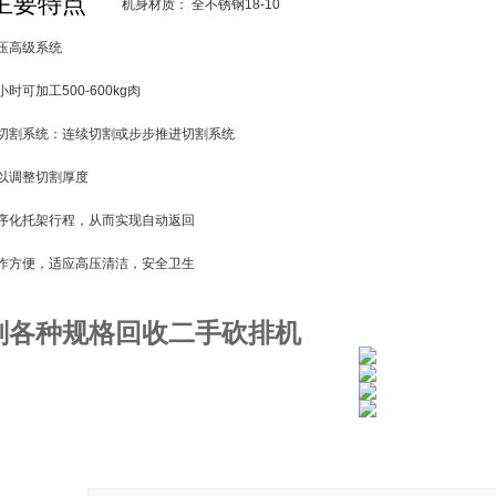
主要特点
机身材质： 全不锈钢18-10
压高级系统
小时可加工500-600kg肉
切割系统：连续切割或步步推进切割系统
以调整切割厚度
序化托架行程，从而实现自动返回
作方便，适应高压清洁，安全卫生
剂各种规格回收二手砍排机