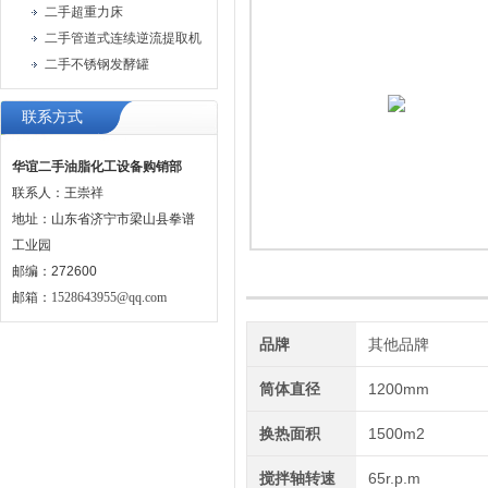
二手超重力床
二手管道式连续逆流提取机
二手不锈钢发酵罐
联系方式
华谊二手油脂化工设备购销部
联系人：王崇祥
地址：山东省济宁市梁山县拳谱
工业园
邮编：272600
邮箱：
1528643955@qq.com
品牌
其他品牌
筒体直径
1200mm
换热面积
1500m2
搅拌轴转速
65r.p.m