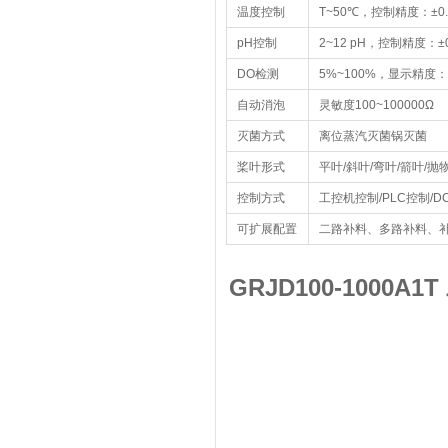
温度控制
T~50℃，控制精度：±0
pH控制
2~12 pH，控制精度：±0
DO检测
5%~100%，显示精度：
自动消泡
灵敏度100~100000Ω
灭菌方式
离位蒸汽灭菌锅灭菌
桨叶形式
平叶/斜叶/弯叶/箭叶/
控制方式
工控机控制/PLC控制/
可扩展配置
二路补料、多路补料、补
GRJD100-1000