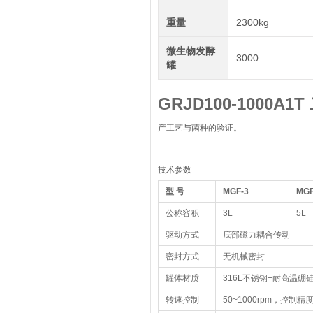
重量
2300kg
微生物发酵
3000
罐
GRJD100-1000A
产工艺与菌种的验证。
技术参数
型 号
MGF-3
MGF
公称容积
3L
5L
驱动方式
底部磁力耦合传动
密封方式
无机械密封
罐体材质
316L不锈钢+耐高温硼
转速控制
50~1000rpm，控制精度