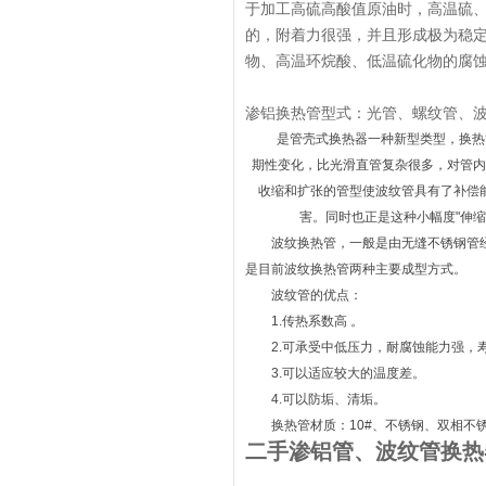
于加工高硫高酸值原油时，高温硫
的，附着力很强，并且形成极为稳定
物、高温环烷酸、低温硫化物的腐
渗铝换热管型式：光管、螺纹管、
是管壳式换热器一种新型类型，换热
期性变化，比光滑直管复杂很多，对管内
收缩和扩张的管型使波纹管具有了补偿
害。同时也正是这种小幅度"伸
波纹换热管，一般是由无缝不锈钢管
是目前波纹换热管两种主要成型方式。
波纹管的优点：
1.传热系数高 。
2.可承受中低压力，耐腐蚀能力强，
3.可以适应较大的温度差。
4.可以防垢、清垢。
换热管材质：10#、不锈钢、双相不锈钢
二手渗铝管、波纹管换热