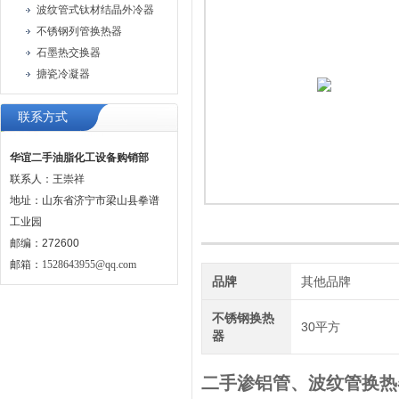
波纹管式钛材结晶外冷器
不锈钢列管换热器
石墨热交换器
搪瓷冷凝器
联系方式
华谊二手油脂化工设备购销部
联系人：王崇祥
地址：山东省济宁市梁山县拳谱
工业园
邮编：272600
邮箱：
1528643955@qq.com
品牌
其他品牌
不锈钢换热
30平方
器
二手渗铝管、波纹管换热