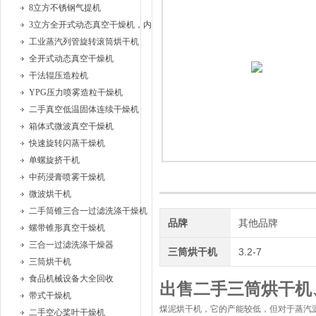
8立方不锈钢气提机
3立方全开式动态真空干燥机，内部耙式搅拌
工业蒸汽列管旋转滚筒烘干机
全开式动态真空干燥机
干法辊压造粒机
YPG压力喷雾造粒干燥机
二手真空低温固体连续干燥机
箱体式微波真空干燥机
快速旋转闪蒸干燥机
单螺旋挤干机
中药浸膏喷雾干燥机
微波烘干机
二手筒锥三合一过滤洗涤干燥机
品牌
其他品牌
螺带锥形真空干燥机
三合一过滤洗涤干燥器
三筒烘干机
3.2-7
三筒烘干机
食品机械设备大全回收
出售二手三筒烘干机
带式干燥机
煤泥烘干机，它的产能较低，但对于蒸汽
二手空心桨叶干燥机