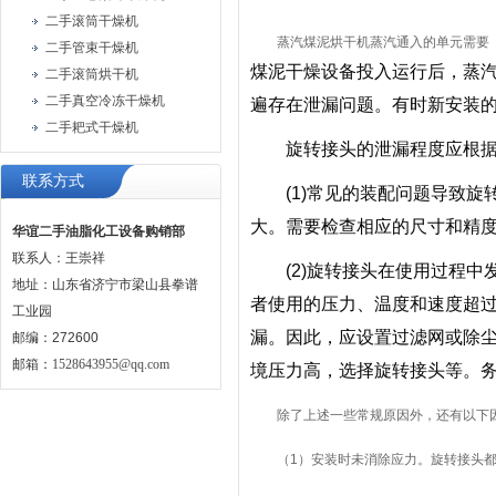
二手滚筒干燥机
蒸汽煤泥烘干机蒸汽通入的单元需要
二手管束干燥机
煤泥干燥设备投入运行后，蒸
二手滚筒烘干机
二手真空冷冻干燥机
遍存在泄漏问题。有时新安装
二手耙式干燥机
旋转接头的泄漏程度应根据实
联系方式
(1)常见的装配问题导致旋
大。需要检查相应的尺寸和精
华谊二手油脂化工设备购销部
联系人：王崇祥
(2)旋转接头在使用过程中
地址：山东省济宁市梁山县拳谱
者使用的压力、温度和速度超
工业园
漏。因此，应设置过滤网或除
邮编：272600
邮箱：
1528643955@qq.com
境压力高，选择旋转接头等。
除了上述一些常规原因外，还有以下
（1）安装时未消除应力。旋转接头都