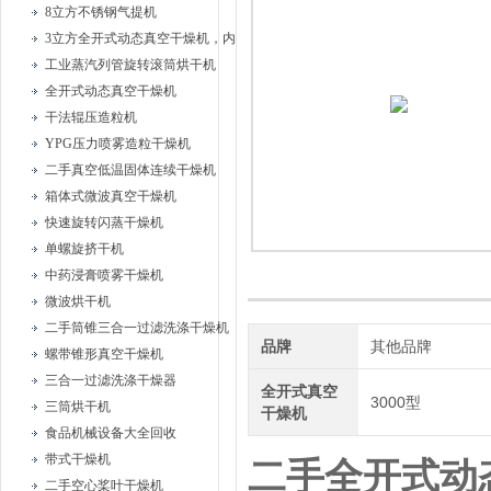
8立方不锈钢气提机
3立方全开式动态真空干燥机，内部耙式搅拌
工业蒸汽列管旋转滚筒烘干机
全开式动态真空干燥机
干法辊压造粒机
YPG压力喷雾造粒干燥机
二手真空低温固体连续干燥机
箱体式微波真空干燥机
快速旋转闪蒸干燥机
单螺旋挤干机
中药浸膏喷雾干燥机
微波烘干机
二手筒锥三合一过滤洗涤干燥机
品牌
其他品牌
螺带锥形真空干燥机
三合一过滤洗涤干燥器
全开式真空
3000型
三筒烘干机
干燥机
食品机械设备大全回收
带式干燥机
二手全开式动
二手空心桨叶干燥机