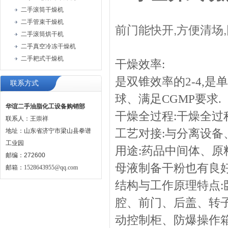
二手滚筒干燥机
二手管束干燥机
前门能快开,方便清场
二手滚筒烘干机
二手真空冷冻干燥机
二手耙式干燥机
干燥效率:
是双锥效率的2-4,是
联系方式
球、满足CGMP要求.
华谊二手油脂化工设备购销部
干燥全过程:干燥全过
联系人：王崇祥
地址：山东省济宁市梁山县拳谱
工艺对接:与分离设备
工业园
用途:药品中间体、原
邮编：272600
母液制备干粉也有良好
邮箱：
1528643955@qq.com
结构与工作原理特点
腔、前门、后盖、转
动控制柜、防爆操作