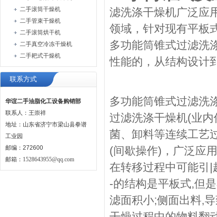
二手滚筒干燥机
滤洗涤干燥机广泛应
二手管束干燥机
领域，针对现有平板
二手滚筒烘干机
多功能筒锥式过滤洗
二手真空冷冻干燥机
二手耙式干燥机
性能的，从结构设计
联系方式
多功能筒锥式过滤洗
华谊二手油脂化工设备购销部
联系人：王崇祥
过滤洗涤干燥机(业内
地址：山东省济宁市梁山县拳谱
菌、卸料等连续工艺
工业园
邮编：272600
(间歇操作)，广泛应
邮箱：
1528643955@qq.com
在转移过程中可能引
-的结构是平板式,但
滤面积小;侧面出料,导
干燥过程中的物料翻