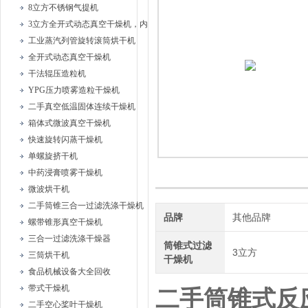
8立方不锈钢气提机
3立方全开式动态真空干燥机，内部耙式搅拌
工业蒸汽列管旋转滚筒烘干机
全开式动态真空干燥机
干法辊压造粒机
YPG压力喷雾造粒干燥机
二手真空低温固体连续干燥机
箱体式微波真空干燥机
快速旋转闪蒸干燥机
单螺旋挤干机
中药浸膏喷雾干燥机
微波烘干机
二手筒锥三合一过滤洗涤干燥机
品牌
其他品牌
螺带锥形真空干燥机
三合一过滤洗涤干燥器
筒锥式过滤
3立方
三筒烘干机
干燥机
食品机械设备大全回收
带式干燥机
二手筒锥式反
二手空心桨叶干燥机