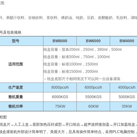
范围
料、果醋汁饮料、谷物饮料、茶饮料、稀奶油、纯奶、豆奶、发酵酸奶、乳饮料、调
号及包装规格
型号
BW8000
BW6000
BW4000
纸盒容量：苗条200ml，250ml，380ml，500ml
纸盒容量：标准500ml，750ml，1000ml
适用范围
纸盒容量：标准1000ml，1500ml
纸盒容量：标准1500ml，2000ml
﹡纸盒底部尺寸相同情况下可以同一台设备灌装
生产速度
8000pcs/h
6000pcs/h
4000pcs/h
整机重量
6000KGS
5500KGS
5000KGS
整机功率
75KW
60KW
35KW
程图
纸盒片→人工上盒→底部加热压封成型→开口纸合→超声波焊接加盖→开口加盖纸盒
顶盒灌装机外部设计简单明了、美观大方，且具有操作简单特点，采用PLC电脑控制