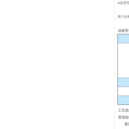
♦适用
果汁饮
设备型
工艺流
屋顶盒
屋