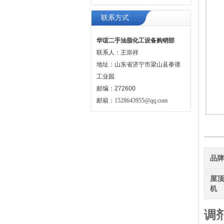
联系方式
华谊二手油脂化工设备购销部
联系人：王崇祥
地址：山东省济宁市梁山县拳谱
工业园
邮编：272600
邮箱：
1528643955@qq.com
品
屋
机
调