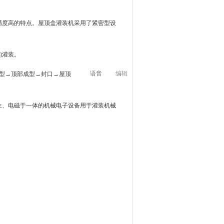
精度高的特点。屋顶盒灌装机采用了紧密型设
的灌装。
语音
编辑
型→顶部成型→封口→屋顶
生、电磁于一体的机械电子设备用于灌装机械