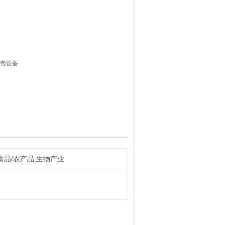
顶包设备
饮料、稀奶油、纯奶、豆奶、发酵酸奶、
产品的灌装设备。
食品/农产品,生物产业