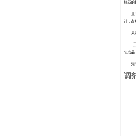
机器的
且
计，占
果
包成品
灌
调