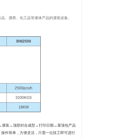
味品、酒类、化工品等液体产品的灌装设备。
BW2500
2500pcs/h
3200KGS
18KW
→灌装→顶部封合成型→打印日期→屋顶包产品
，操作简单，方便灵活，只需一位技工即可进行