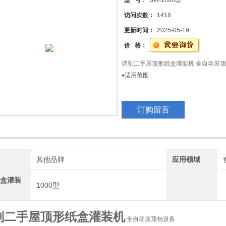
型 号：
BW-1000型
访问次数：
1418
更新时间：
2025-05-19
价 格：
调剂二手屋顶形纸盒灌装机 全自动屋
♦适用范围
果汁饮料、果醋汁饮料、谷物饮料、茶
订购留言
乳饮料、调味品、酒类、化工品等液体
牌
其他品牌
应用领域
顶盒灌装
1000型
剂二手屋顶形纸盒灌装机
全自动屋顶包设备