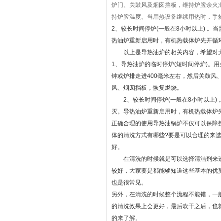
炉门、关鼓风及烟囱挡板，维持炉膛余火;
持炉膛温度。当用热设备继续用热时，手
2、较长时间停炉(一般在8小时以上) 
热油炉重新启用时，有机热载体炉先开循
以上是导热油炉的相关内容，希望对大
1、导热油炉的临时停炉(短时间停炉)。
钟或炉排走进400毫米左右，然后关鼓
风、烟囱挡板，恢复燃烧。
2、较长时间停炉(一般在8小时以上)
灭。导热油炉重新启用时，有机热载体炉
正确合理的使用导热油锅炉不仅可以保障
体的清洗方式有哪些?要是可以合理的来
好。
在清洗的时候就是可以选择清洁剂来进
较好，大家要是都能够知道这些基本的优
也是很常见。
另外，在清洗的时候整个流程不能错，一
的清洗效果上会更好，最后吹干之后，也
的来了解。