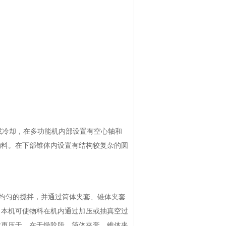
或冷却，在多功能机内部设置有空心轴和
物料。在下部锥体内设置有结构较复杂的圆
均匀的搅拌，并通过筒体夹套、锥体夹套
，本机可使物料在机内通过加压或抽真空过
后再压干。在干燥阶段，筒体夹套、锥体夹