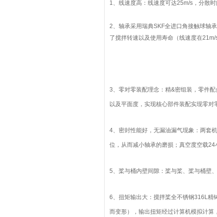
1、线速度高：线速度可达25m/s，分
2、轴承采用瑞典SKF全进口角接触球
了搅拌转速以及使用寿命（线速度在21m/
3、零对零装配理念：精&密组装，零件配
以及平面度，实现核心部件装配实现零对零
4、密封性能好，无漏油漏气现象：两套
位，从而减小轴承的磨损；真空度空载24小
5、桨与桶内壁间隙：桨与桨、桨与桶壁、
6、扭矩输出大：搅拌桨全不锈钢316L
而变形），输出扭矩经过计算机模拟计算