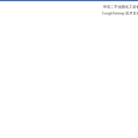
华谊二手油脂化工设备
GoogleSitemap
技术支