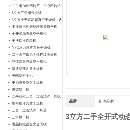
二手电加热回转窑、空心回转炉
8立方不锈钢气提机
3立方全开式动态真空干燥机，内部耙式搅拌
工业蒸汽列管旋转滚筒烘干机
全开式动态真空干燥机
干法辊压造粒机
YPG压力喷雾造粒干燥机
二手真空低温固体连续干燥机
箱体式微波真空干燥机
快速旋转闪蒸干燥机
单螺旋挤干机
中药浸膏喷雾干燥机
微波烘干机
二手筒锥三合一过滤洗涤干燥机
品牌
其他品牌
螺带锥形真空干燥机
三合一过滤洗涤干燥器
3立方二手全开式动
三筒烘干机
食品机械设备大全回收