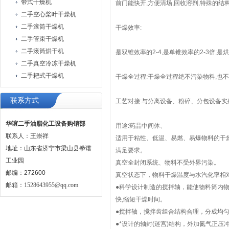
带式干燥机
前门能快开,方便清场,回收溶剂,特殊的结
二手空心桨叶干燥机
二手滚筒干燥机
干燥效率:
二手管束干燥机
二手滚筒烘干机
是双锥效率的2-4,是单锥效率的2-3倍;是
二手真空冷冻干燥机
二手耙式干燥机
干燥全过程:干燥全过程绝不污染物料,也不
联系方式
工艺对接:与分离设备、粉碎、分包设备实
华谊二手油脂化工设备购销部
用途:药品中间体、
联系人：王崇祥
适用于粘性、低温、易燃、易爆物料的干
地址：山东省济宁市梁山县拳谱
满足要求。
工业园
真空全封闭系统、物料不受外界污染。
邮编：272600
真空状态下，物料干燥温度与水汽化率相
邮箱：
1528643955@qq.com
●科学设计制造的搅拌轴，能使物料筒内
快,缩短干燥时间。
●搅拌轴，搅拌齿组合结构合理，分成均匀
●*设计的轴封(迷宫)结构，外加氮气正压