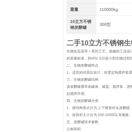
重量
110000kg
10立方不锈
300型
钢发酵罐
二手10立方不锈钢
生物反应器等一系列工艺。稳健的工业设
的质量标准，BioFlo 320是小型生物过
二、生物发酵罐特点
1、适宜的径高比设计，按需定制搅拌装置。2
三、生物发酵罐结构
该发酵罐通常由罐体、罐盖、搅拌浆，进
起搅拌作用;
四、生物发酵罐分类
1、按结构形式分为:上下锥形封头发酵罐
3、按容积大小分为:100-1000OL等规格
五、发酵罐技术参数
公称容积