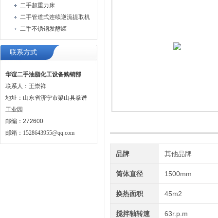
二手超重力床
二手管道式连续逆流提取机
二手不锈钢发酵罐
联系方式
华谊二手油脂化工设备购销部
联系人：王崇祥
地址：山东省济宁市梁山县拳谱
工业园
邮编：272600
邮箱：
1528643955@qq.com
品牌
其他品牌
筒体直径
1500mm
换热面积
45m2
搅拌轴转速
63r.p.m