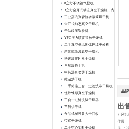
8立方不锈钢气提机
3立方全开式动态真空干燥机，内部耙式搅
工业蒸汽列管旋转滚筒烘干机
全开式动态真空干燥机
干法辊压造粒机
YPG压力喷雾造粒干燥机
二手真空低温固体连续干燥机
箱体式微波真空干燥机
快速旋转闪蒸干燥机
单螺旋挤干机
中药浸膏喷雾干燥机
微波烘干机
二手筒锥三合一过滤洗涤干燥机
品
螺带锥形真空干燥机
三合一过滤洗涤干燥器
出
三筒烘干机
食品机械设备大全回收
引风机
带式干燥机
作用下
二手空心桨叶干燥机
失，沿