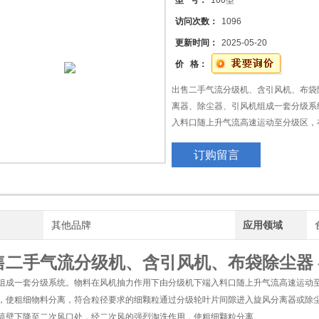
型 号：
100型
访问次数：
1096
拌
更新时间：
2025-05-20
价 格：
出售二手气流分级机、含引风机、布袋
离器、除尘器、引风机组成一套分级系
入料口随上升气流高速运动至分级区，
用下，使粗细物料分离，符合粒径要求
订购留言
离器或除尘器收集，粗颗粒夹带部分细
风口处，经二次风的强烈淘洗作用，使
牌
其他品牌
应用领域
售二手气流分级机、含引风机、布袋除尘器
组成一套分级系统。物料在风机抽力作用下由分级机下端入料口随上升气流高速运动至
，使粗细物料分离，符合粒径要求的细颗粒通过分级轮叶片间隙进入旋风分离器或除
筒壁下降至二次风口处，经二次风的强烈淘洗作用，使粗细颗粒分离。