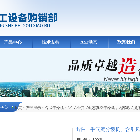
产品中心
技术支持
企业动态
联系我们
中心
首页
>
产品展示
>
各式干燥机
>
3立方全开式动态真空干燥机，内部耙式搅
出售二手气流分级机、含引