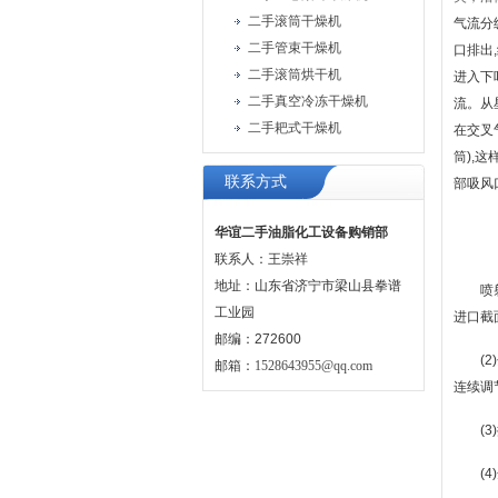
二手滚筒干燥机
气流分
二手管束干燥机
口排出
二手滚筒烘干机
进入下
二手真空冷冻干燥机
流。从
二手耙式干燥机
在交叉
筒),
联系方式
部吸风
华谊二手油脂化工设备购销部
联系人：王崇祥
地址：山东省济宁市梁山县拳谱
喷
工业园
进口截
邮编：272600
(
邮箱：
1528643955@qq.com
连续调
(
(