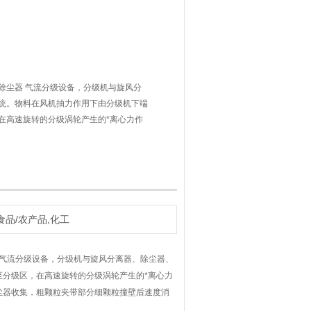
除尘器 气流分级设备，分级机与旋风分
统。物料在风机抽力作用下由分级机下端
在高速旋转的分级涡轮产生的*离心力作
的细颗粒通过分级轮叶片间隙进入旋风分
颗粒撞壁后速度消失，沿筒壁下降至二次
粗细颗粒分离
食品/农产品,化工
气流分级设备，分级机与旋风分离器、除尘器、
分级区，在高速旋转的分级涡轮产生的*离心力
尘器收集，粗颗粒夹带部分细颗粒撞壁后速度消