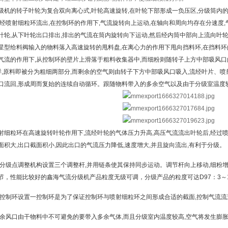
级机的转子叶轮为复合双向离心式,叶轮高速旋转,在叶轮下部形成一负压区,分级筒内
,经喷射细粒环流出,在控制环的作用下,气流旋转向上运动,在轴向和周向均存在分速度
叶轮,从下叶轮出口排出,排出的气流在筒内旋转向下运动,然后经内筒中部向上流向叶
星型给料阀输入的物料落入高速旋转的甩料盘,在离心力的作用下甩向挡料环,在挡料环
气流的作用下,从控制环的壁片上滑落于粗料收集器中,而细粉则随转子上方中部吸风口
这样,原料即被分为粗细两部分,而剩余的空气则由转子下方中部吸风口吸入,流经叶片、
口流回,形成周而复始的连续自动循环。跟随物料带入的多余空气以及由于分级室温度
射细粒环在高速旋转叶轮作用下,流经叶轮的气体压力升高,高压气流流出叶轮后,经过喷
面积大,出口截面积小,因此出口的气流压力降低,速度增大,并且旋向流出,有利于分级。
2)分级点调整机构设置三个调整杆,并用链条使其保持同步运动。调节杆向上移动,细粉
节，性能比较好的鑫海气流分级机产品粒度无级可调，分级产品的粒度可达D97：3～
3)控制环设置一控制环是为了保证控制环与喷射细粒环之间形成合适的截面,控制气流
4)余风口由干物料中不可避免的要带入多余气体,而且分级室内温度较高,空气将发生膨