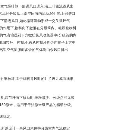
的空气经叶轮下部进风口进入,沿上叶轮流道从出
,气流经分级盘上部空间向内流动,经叶轮上部进口
轮下部进风口,如此循环流动形成一交叉循环气
的作用下,物料向下撒落在分级筒内。粗颗粒物料
的气流输送到下方微粉旋风收集器中(分级筒的内
喷射细粒环、控制环,再从控制环周边向转子上方中
较高,空气膨胀而多余的气体则由余风口排出
射细粒环,由于旋转导风叶的叶片设计成曲线形,
增多;调节杆向下移动时,细粉减少。分级点可无级
150微米，适用于干法微米级产品的精细分级。
流速稳定。
胀,所以设计一余风口来保持分级室内气流稳定