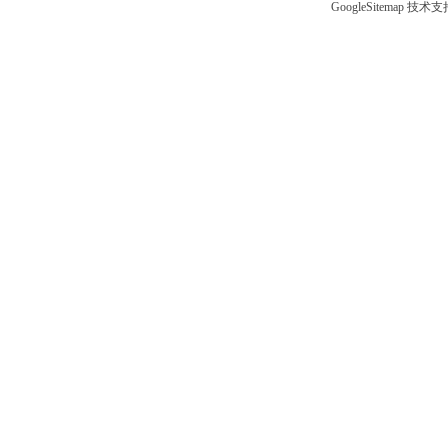
GoogleSitemap
技术支