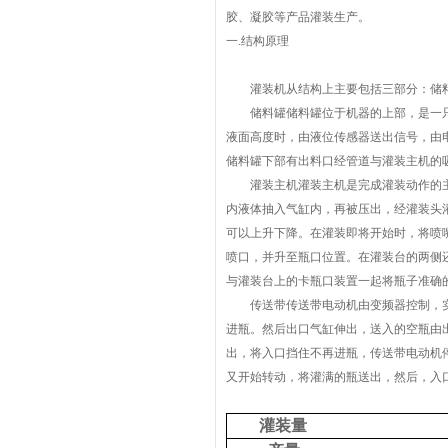
胶、凝胶等产品灌装生产。
一.结构原理
灌装机从结构上主要包括三部分：储料
储料罐储料罐位于机器的上部，是一只
液面高度时，由液位传感器送出信号，由
储料罐下部有出料口经管道与灌装主机的
灌装主机灌装主机是完成灌装动作的主
内液体抽入气缸内，再被压出，经灌装头
可以上升下降。在灌装即将开始时，将喷
喷口，并升至瓶口位置。在灌装台的两侧
与灌装台上的卡瓶口装置一起将瓶子准确
传送带传送带电动机由变频器控制，实
进瓶。然后出口气缸伸出，送入的空瓶由
出，将入口挡住不再进瓶，传送带电动机
又开始转动，将灌满的瓶送出，然后，入
灌装量