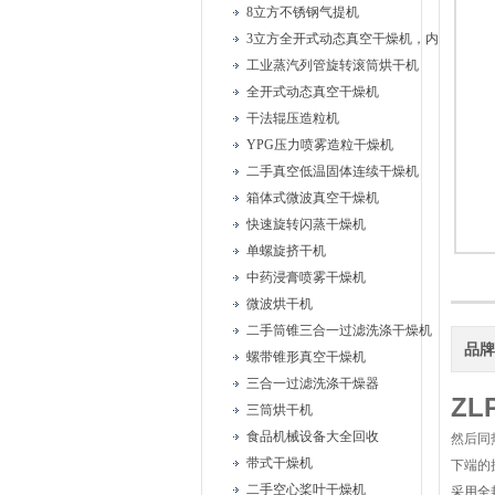
8立方不锈钢气提机
3立方全开式动态真空干燥机，内部耙式搅
工业蒸汽列管旋转滚筒烘干机
全开式动态真空干燥机
干法辊压造粒机
YPG压力喷雾造粒干燥机
二手真空低温固体连续干燥机
箱体式微波真空干燥机
快速旋转闪蒸干燥机
单螺旋挤干机
中药浸膏喷雾干燥机
微波烘干机
二手筒锥三合一过滤洗涤干燥机
品
螺带锥形真空干燥机
三合一过滤洗涤干燥器
Z
三筒烘干机
食品机械设备大全回收
然后同
带式干燥机
下端的
二手空心桨叶干燥机
采用全