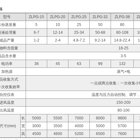
格
型号
ZLPG-15
ZLPG-20
ZLPG-25
ZLPG-32
ZLPG-38
Z
水份蒸发量
5
10
25
50
80
料液处理量
6-7
12-14
25-34
50-68
80-108
1
成品产量
1-2
2-4
4.8-7.2
9.2-14
14.8-22.4
1
物料含固量
18-25
成品含水量
3-5
电功率
36
45
63
99
132
加热源
蒸气+电
品收集方式
一点或两点收集：一次收集小轮
一次收集效率
自控仪表
温度与压力自动控制、调节
进风温度
150-200
出风温度
80-100
长
5000
5500
7000
8000
9800
尺寸(mm)
宽
3000
3500
4000
5000
5700
高
4500
4600
5200
6500
7600