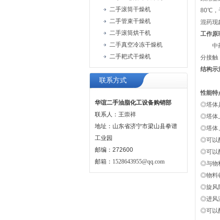
二手滚筒干燥机
80℃
二手管束干燥机
混药现
二手滚筒烘干机
工作原
二手真空冷冻干燥机
中药浸
二手耙式干燥机
分接触
结构示
联系方式
性能特
华谊二手油脂化工设备购销部
◎塔体
联系人：王崇祥
◎塔体
地址：山东省济宁市梁山县拳谱
◎塔体
工业园
◎可以
邮编：272600
◎可以
邮箱：
1528643955@qq.com
◎与物
◎物料
◎旋风
◎进风
◎可以