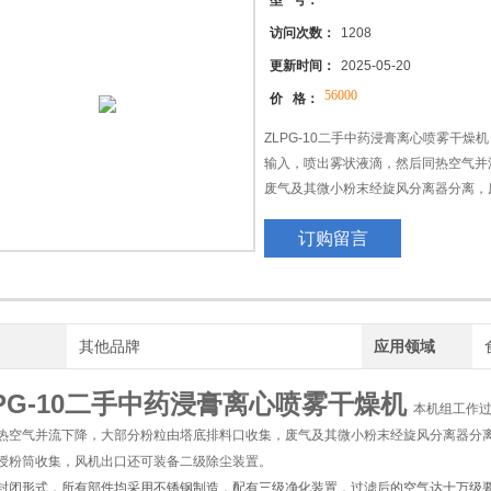
型 号：
访问次数：
1208
拌
更新时间：
2025-05-20
56000
价 格：
ZLPG-10二手中药浸膏离心喷雾干燥
输入，喷出雾状液滴，然后同热空气并
废气及其微小粉末经旋风分离器分离，
器下端的授粉筒收集，风机出口还可装
订购留言
牌
其他品牌
应用领域
LPG-10二手中药浸膏离心喷雾干燥机
本机组工作过
热空气并流下降，大部分粉粒由塔底排料口收集，废气及其微小粉末经旋风分离器分
授粉筒收集，风机出口还可装备二级除尘装置。
封闭形式，所有部件均采用不锈钢制造，配有三级净化装置，过滤后的空气达十万级