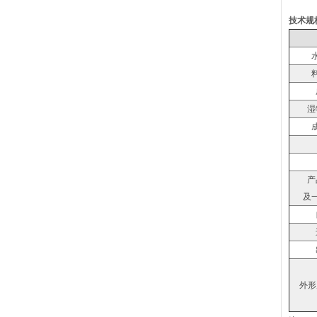
技术规
湿
产
及
外形