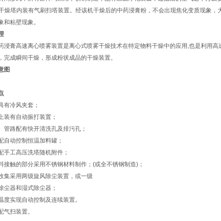
，干燥塔内装有气刷扫塔装置。经该机干燥后的中药浸膏粉，不会出现焦化变质现象，
象和粘壁现象。
理
膏高速离心喷雾装置是离心式喷雾干燥技术在特定物料干燥中的应用,也是利用高
，完成瞬间干燥，形成粉状成品的干燥装置。
意图
点
具有冷风夹套；
上装有自动振打装置；
、管路配有快开清洗孔及排污孔；
配自动控制恒温加料罐；
配手工高压洗塔随机附件；
料接触的部分采用不锈钢材料制作；(或全不锈钢制造)；
收集采用两级旋风除尘装置，或一级
除尘器和湿式除尘器；
温度实现自动控制及连续装置。
配气扫装置。