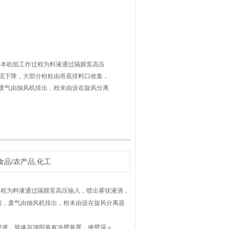
机 本机组工作过程为料液通过隔膜泵高压
流下降，大部分粉粒由塔底排料口收集，
废气由抽风机排出，粉末由设在旋风分离
备二级除尘装置。
食品/农产品,化工
程为料液通过隔膜泵高压输入，喷出雾状液滴，
离，废气由抽风机排出，粉末由设在旋风分离器
要求。筒体与顶部装有冷壁装置，使壁温＜