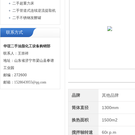
二手超重力床
二手管道式连续逆流提取机
二手不锈钢发酵罐
联系方式
华谊二手油脂化工设备购销部
联系人：王崇祥
地址：山东省济宁市梁山县拳谱
工业园
邮编：272600
邮箱：
1528643955@qq.com
品牌
其他品牌
筒体直径
1300mm
换热面积
1500m2
搅拌轴转速
60r.p.m