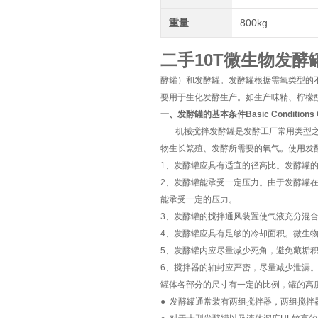
重量
800kg
二手10T微生物发酵
酵罐）和发酵罐。发酵罐根据需氧类型的
要用于生化发酵生产。如生产味精、柠檬
一、发酵罐的基本条件Basic Conditions Of 
机械搅拌发酵罐是发酵工厂常用类型之
物生长繁殖、发酵所需要的氧气。使用发
1、发酵罐应具有适宜的径高比。发酵罐的
2、发酵罐能承受一定压力。由于发酵罐
能承受一定的压力。
3、发酵罐的搅拌通风装置使气液充分混
4、发酵罐应具有足够的冷却面积。微生
5、发酵罐内应尽量减少死角，避免藏垢
6、搅拌器的轴封应严密，尽量减少泄漏
罐体各部分的尺寸有一定的比例，罐的高度
● 发酵罐通常装有两组搅拌器，两组搅拌