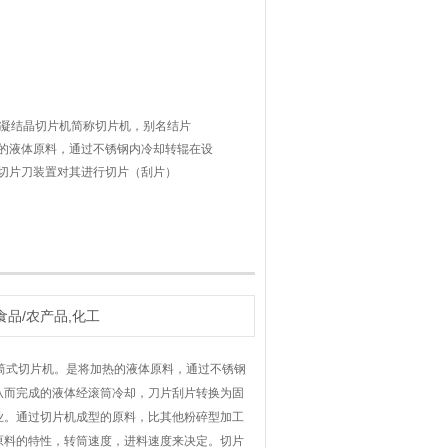
1、冷凝结晶切片机简称切片机，别名结片
的液体原料，通过不锈钢内冷却转辊在设
切片刀装置对其进行切片（刮片）
食品/农产品,化工
筒式切片机。是将加热的液体原料，通过不锈钢
从而完成的液体经滚筒冷却，刀片刮片转换为固
业。通过切片机成型的原料，比其他粉碎型加工
原料的特性，转筒速度，进料速度来决定。切片