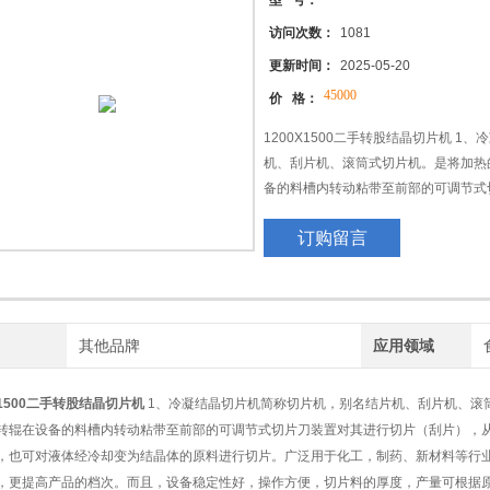
型 号：
访问次数：
1081
更新时间：
2025-05-20
45000
价 格：
1200X1500二手转股结晶切片机 
机、刮片机、滚筒式切片机。是将加热
备的料槽内转动粘带至前部的可调节式
订购留言
牌
其他品牌
应用领域
X1500二手转股结晶切片机
1、冷凝结晶切片机简称切片机，别名结片机、刮片机、滚
转辊在设备的料槽内转动粘带至前部的可调节式切片刀装置对其进行切片（刮片），
，也可对液体经冷却变为结晶体的原料进行切片。广泛用于化工，制药、新材料等行
，更提高产品的档次。而且，设备稳定性好，操作方便，切片料的厚度，产量可根据