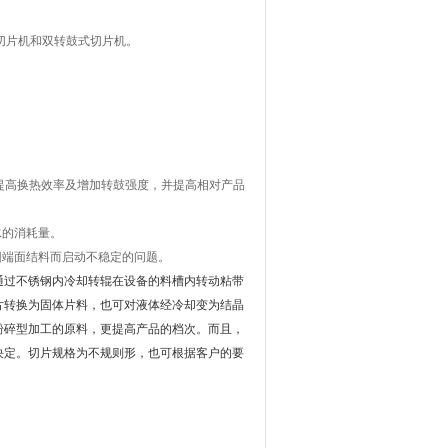
切片机和双转鼓式切片机。
可提高换热效率及增加转鼓强度，并提高相对产品
水的消耗量。
因端面结料而启动不稳定的问题。
通过不锈钢内冷却转辊在设备的料槽内转动粘带
片转换为固体片料，也可对液体经冷却变为结晶
粉碎型加工的原料，更提高产品的档次。而且，
决定。切片规格为不规则形，也可根据客户的要