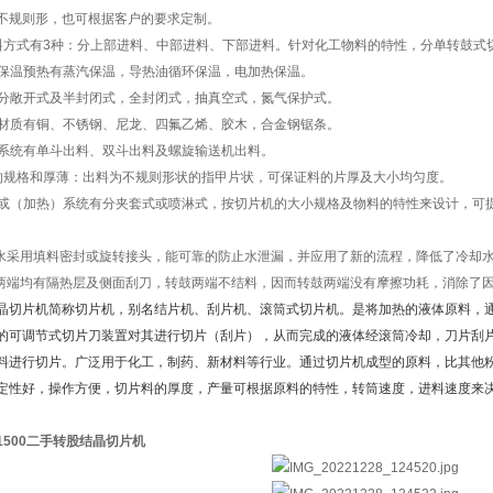
不规则形，也可根据客户的要求定制。
料方式有3种：分上部进料、中部进料、下部进料。针对化工物料的特性，分单转鼓式
料槽保温预热有蒸汽保温，导热油循环保温，电加热保温。
设备分敞开式及半封闭式，全封闭式，抽真空式，氮气保护式。
刀片材质有铜、不锈钢、尼龙、四氟乙烯、胶木，合金钢锯条。
出料系统有单斗出料、双斗出料及螺旋输送机出料。
的规格和厚薄：出料为不规则形状的指甲片状，可保证料的片厚及大小均匀度。
冷却或（加热）系统有分夹套式或喷淋式，按切片机的大小规格及物料的特性来设计，
。
却水采用填料密封或旋转接头，能可靠的防止水泄漏，并应用了新的流程，降低了冷却
鼓两端均有隔热层及侧面刮刀，转鼓两端不结料，因而转鼓两端没有摩擦功耗，消除了
晶切片机简称切片机，别名结片机、刮片机、滚筒式切片机。是将加热的液体原料，
的可调节式切片刀装置对其进行切片（刮片），从而完成的液体经滚筒冷却，刀片刮
料进行切片。广泛用于化工，制药、新材料等行业。通过切片机成型的原料，比其他
定性好，操作方便，切片料的厚度，产量可根据原料的特性，转筒速度，进料速度来
。
X1500二手转股结晶切片机