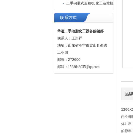
二手钢带式造粒机 化工造粒机
联系方式
华谊二手油脂化工设备购销部
联系人：王崇祥
地址：山东省济宁市梁山县拳谱
工业园
邮编：272600
邮箱：
1528643955@qq.com
品
1200
内冷却
体片料
的原料