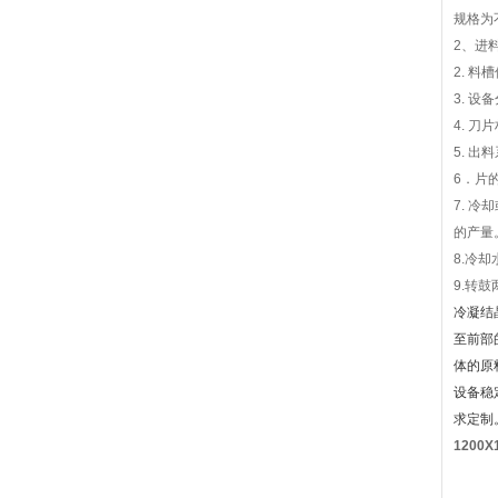
规格为
2、进
2. 
3. 
4. 
5. 
6．片
7. 
的产量
8.冷
9.转
冷凝结
至前部
体的原
设备稳
求定制
1200