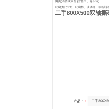
肉类(动物或家畜,如:猪肉、骨头等)
玻璃(如: 灯管、玻璃棉、玻璃杯、玻璃瓶
二手800X500双轴
产品：