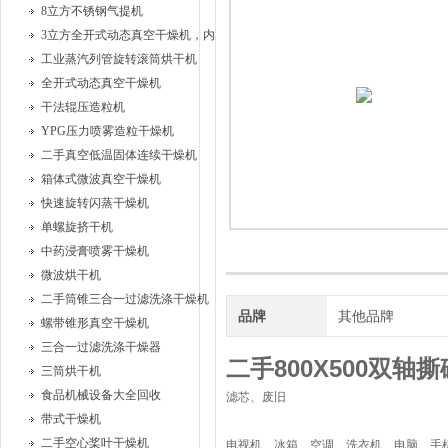
8立方不锈钢气提机
3立方全开式动态真空干燥机，内部耙式搅拌
工业蒸汽列管旋转滚筒烘干机
全开式动态真空干燥机
干法辊压造粒机
YPG压力喷雾造粒干燥机
二手真空低温固体连续干燥机
箱体式微波真空干燥机
快速旋转闪蒸干燥机
单螺旋挤干机
中药浸膏喷雾干燥机
微波烘干机
二手筒锥三合一过滤洗涤干燥机
品牌
其他品牌
螺带锥形真空干燥机
三合一过滤洗涤干燥器
二手800X500双轴
三筒烘干机
食品机械设备大全回收
滤芯、废旧
带式干燥机
二手空心桨叶干燥机
电视机、冰箱、空调、洗衣机、电脑、手