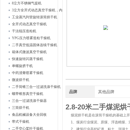
8立方不锈钢气提机
3立方全开式动态真空干燥机，内部耙式搅拌
工业蒸汽列管旋转滚筒烘干机
全开式动态真空干燥机
干法辊压造粒机
YPG压力喷雾造粒干燥机
二手真空低温固体连续干燥机
箱体式微波真空干燥机
快速旋转闪蒸干燥机
单螺旋挤干机
中药浸膏喷雾干燥机
微波烘干机
二手筒锥三合一过滤洗涤干燥机
品牌
其他品牌
螺带锥形真空干燥机
三合一过滤洗涤干燥器
2.8-20米二手煤泥烘
三筒烘干机
食品机械设备大全回收
煤泥烘干机是在滚筒干燥机的基础上开
带式干燥机
1、煤炭行业煤泥、原煤、浮选精煤、
二手空心桨叶干燥机
2、建筑行业高炉矿渣、粘土、澎润土