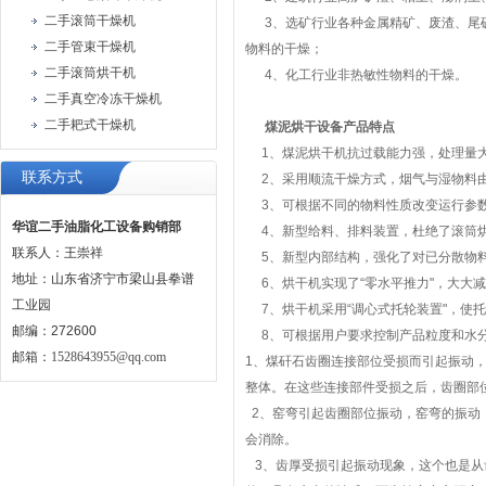
二手滚筒干燥机
3、选矿行业各种金属精矿、废渣、尾
二手管束干燥机
物料的干燥；
二手滚筒烘干机
4、化工行业非热敏性物料的干燥。
二手真空冷冻干燥机
二手耙式干燥机
煤泥烘干设备产品特点
1、煤泥烘干机抗过载能力强，处理量
联系方式
2、采用顺流干燥方式，烟气与湿物料由
3、可根据不同的物料性质改变运行参数
华谊二手油脂化工设备购销部
4、新型给料、排料装置，杜绝了滚筒烘
联系人：王崇祥
5、新型内部结构，强化了对已分散物料
地址：山东省济宁市梁山县拳谱
6、烘干机实现了“零水平推力"，大大
工业园
7、烘干机采用“调心式托轮装置"，使
邮编：272600
8、可根据用户要求控制产品粒度和水分
邮箱：
1528643955@qq.com
1、煤矸石齿圈连接部位受损而引起振动
整体。在这些连接部件受损之后，齿圈部
2、窑弯引起齿圈部位振动，窑弯的振动
会消除。
3、齿厚受损引起振动现象，这个也是从