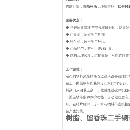
树脂行业，聚酯树脂，环氧树脂，松香树
主要优点：
◆
快速固化减少与空气接触时间，防止物
◆ 产量高，缩短生产周期
◆ 粉尘少，改善生产环境。
◆ 产品均匀，有利于终端计量。
◆ 结构合理紧凑，维护简便，可以连续作
工作原理：
液态的物料流经拌热管道进入设备前端的
在上下两层钢带间受到冷却水的均匀冷却
料刮刀从钢带上刮下，然后经过破碎机粉
下游连锁等多种保护功能，自动化程度高
好。在结片机中，冷却水与物料不直接接
会产生污染。
树脂、留香珠二手钢