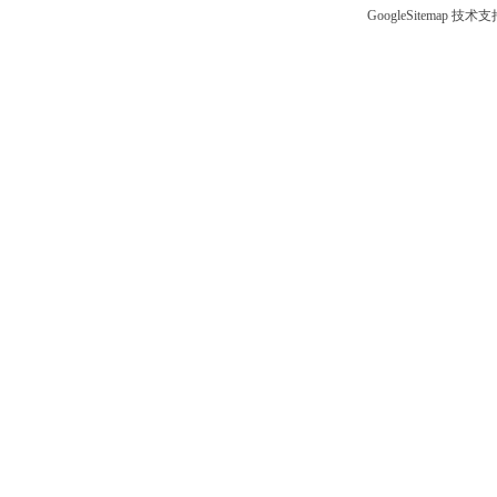
GoogleSitemap
技术支