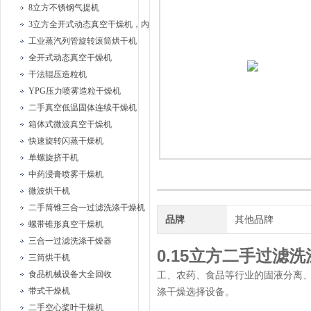
8立方不锈钢气提机
3立方全开式动态真空干燥机，内部耙式搅拌
工业蒸汽列管旋转滚筒烘干机
全开式动态真空干燥机
干法辊压造粒机
YPG压力喷雾造粒干燥机
二手真空低温固体连续干燥机
箱体式微波真空干燥机
快速旋转闪蒸干燥机
单螺旋挤干机
中药浸膏喷雾干燥机
微波烘干机
二手筒锥三合一过滤洗涤干燥机
品牌
其他品牌
螺带锥形真空干燥机
三合一过滤洗涤干燥器
0.15立方二手过滤
三筒烘干机
食品机械设备大全回收
工、农药、食品等行业的固液分离
带式干燥机
涤干燥选择设备。
二手空心桨叶干燥机