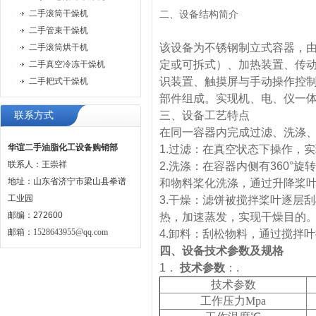
二手滚筒干燥机
二、设备结构简介
二手管束干燥机
该设备为不锈钢制立式容器，
二手滚筒烘干机
定或可拆式）、加热装置、传
二手真空冷冻干燥机
识装置、触摸屏与手动操作控制
二手耙式干燥机
部件组成。实现机、电、仪一
三、设备工艺特点
联系方式
在同一容器内完成过滤、洗涤
华谊二手油脂化工设备购销部
1.过滤：在真空状态下操作，
联系人：王崇祥
2.洗涤：在容器内侧有360
地址：山东省济宁市梁山县拳谱
和物料桨化洗涤，通过升降桨
工业园
3.干燥：滤饼被搅拌桨叶逐层
邮编：272600
热，加速蒸发，实现干燥目的
邮箱：
1528643955@qq.com
4.卸料：刮松物料，通过搅拌
四、
设备技术参数及规格
1．
技术参数
：.
技术参数
工作压力Mpa