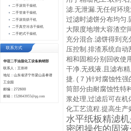
二手滚筒干燥机
滤.无泄漏.无任何环境污
二手管束干燥机
过滤时滤饼分布均匀.固
二手滚筒烘干机
二手真空冷冻干燥机
大限度地增大容渣空间
二手耙式干燥机
充分混合.滤饼得到充分
压控制.排渣系统自动刮
联系方式
相和固相分别回收使用的
华谊二手油脂化工设备购销部
干净.无残液.且滤布
联系人：王崇祥
地址：山东省济宁市梁山县拳谱
捷. ( 7 )针对腐
工业园
筒部分由耐腐蚀性特种合
邮编：272600
邮箱：
1528643955@qq.com
浆处理,过滤后可在机
化工艺流程.提高生产
水平纸板精滤机
密闭操作的固液