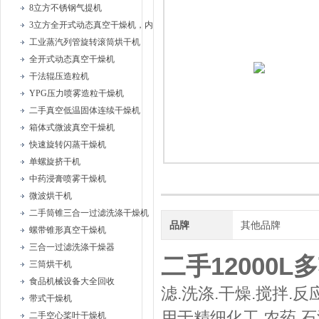
8立方不锈钢气提机
3立方全开式动态真空干燥机，内部耙式搅拌
工业蒸汽列管旋转滚筒烘干机
全开式动态真空干燥机
干法辊压造粒机
YPG压力喷雾造粒干燥机
二手真空低温固体连续干燥机
箱体式微波真空干燥机
快速旋转闪蒸干燥机
单螺旋挤干机
中药浸膏喷雾干燥机
微波烘干机
二手筒锥三合一过滤洗涤干燥机
品牌
其他品牌
螺带锥形真空干燥机
三合一过滤洗涤干燥器
二手12000L
三筒烘干机
食品机械设备大全回收
滤.洗涤.干燥.搅拌.
带式干燥机
用于精细化工.农药.石油
二手空心桨叶干燥机