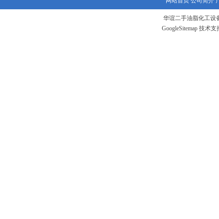
网站首页
公司简介
华谊二手油脂化工设备
GoogleSitemap
技术支