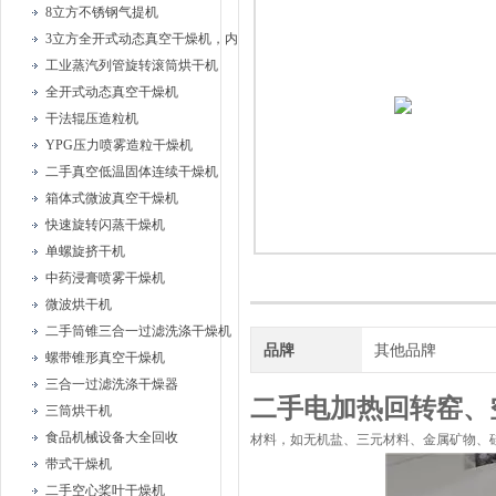
8立方不锈钢气提机
3立方全开式动态真空干燥机，内部耙式搅拌
工业蒸汽列管旋转滚筒烘干机
全开式动态真空干燥机
干法辊压造粒机
YPG压力喷雾造粒干燥机
二手真空低温固体连续干燥机
箱体式微波真空干燥机
快速旋转闪蒸干燥机
单螺旋挤干机
中药浸膏喷雾干燥机
微波烘干机
二手筒锥三合一过滤洗涤干燥机
品牌
其他品牌
螺带锥形真空干燥机
三合一过滤洗涤干燥器
二手电加热回转窑、
三筒烘干机
食品机械设备大全回收
材料，如无机盐、三元材料、金属矿物、
带式干燥机
二手空心桨叶干燥机