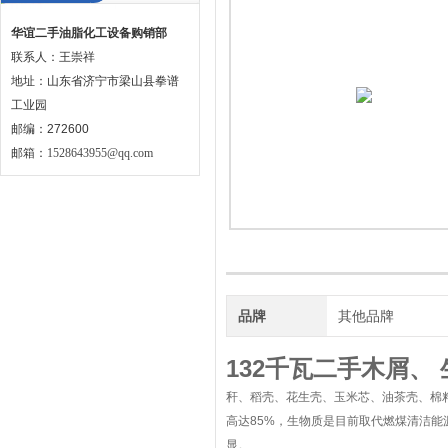
华谊二手油脂化工设备购销部
联系人：王崇祥
地址：山东省济宁市梁山县拳谱
工业园
邮编：272600
邮箱：
1528643955@qq.com
品牌
其他品牌
132千瓦二手木屑、
秆、稻壳、花生壳、玉米芯、油茶壳、棉
高达85%，生物质是目前取代燃煤清洁
显。