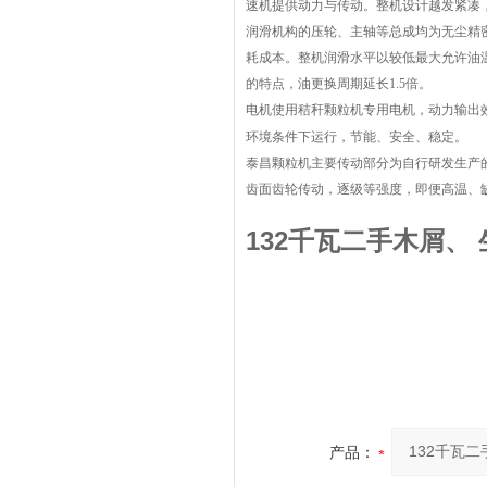
速机提供动力与传动。整机设计越发紧凑
润滑机构的压轮、主轴等总成均为无尘精
耗成本。整机润滑水平以较低最大允许油
的特点，油更换周期延长
1.5
倍
。
电机使用
秸秆颗粒机
专用电机，动力输出
环境条件下运行，节能、安全、稳定。
泰昌颗粒机主要传动部分为自行研发生产
齿面齿轮传动，逐级等强度，即便高温、
132千瓦二手木屑、
产品：