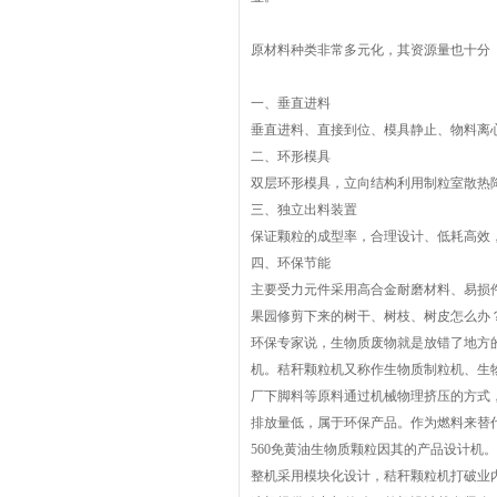
原材料种类非常多元化，其资源量也十分
一、垂直进料
垂直进料、直接到位、模具静止、物料离
二、环形模具
双层环形模具，立向结构利用制粒室散热
三、独立出料装置
保证颗粒的成型率，合理设计、低耗高效
四、环保节能
主要受力元件采用高合金耐磨材料、易损
果园修剪下来的树干、树枝、树皮怎么办
环保专家说，生物质废物就是放错了地方
机
。
秸秆颗粒机
又称作生物质制粒机、生
厂下脚料等原料通过机械物理挤压的方式
排放量低，属于环保产品。作为燃料来替
560
免黄油生物质颗粒因其的产品设计机。
整机采用模块化设计，
秸秆颗粒机
打破业