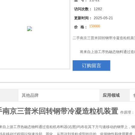
型 号：
1.2-22
访问次数：
1282
更新时间：
2025-05-21
150000
价 格：
二手南京三普米回转钢带冷凝造粒机装
将来自上游工序热融态物料通过造粒
的钢带上，钢带下方设置有连续喷淋、
订购留言
程得以快速冷却、固化，从而达到造粒
料器可选择断续滴下、连续拉条和全宽
条状和片状产品。
牌
其他品牌
应用领域
手南京三普米回转钢带冷凝造粒机装置
作原理：
上游工序热融态物料通过造粒机布料器(右图)均布在其下方匀速移动的钢带上，钢
料在移动过程得以快速冷却、固化，从而达到造粒成型的目的。依据物性和使用要求