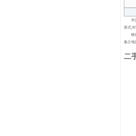
对直接
形式;
根据物
备占地
二