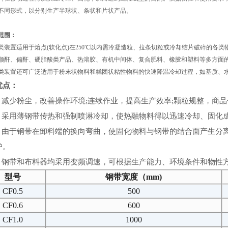
不同形式，以分别生产半球状、条状和片状产品。
范围：
置适用于熔点(软化点)在250℃以内需冷凝造粒、拉条切粒或冷却结片破碎的各类
顺酐、偏酐、硬脂酸类产品、热溶胶、有机中间体、复合肥料、橡胶和塑料等多方面
置还可广泛适用于粉末状物料和糕团状粘性物料的快速降温冷却过程，如基质、水
优点：
减少粉尘，改善操作环境;连续作业，提高生产效率;颗粒规整，商品
采用薄钢带传热和强制喷淋冷却，使热融物料得以迅速冷却、固化
由于钢带在卸料端的换向弯曲，使固化物料与钢带的结合面产生分
护。
钢带和布料器均采用变频调速，可根据生产能力、环境条件和物性
型号
钢带宽度（mm)
CF0.5
500
CF0.6
600
CF1.0
1000