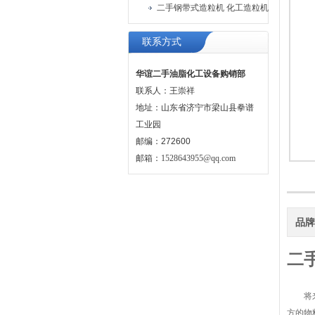
二手钢带式造粒机 化工造粒机
联系方式
华谊二手油脂化工设备购销部
联系人：王崇祥
地址：山东省济宁市梁山县拳谱
工业园
邮编：272600
邮箱：
1528643955@qq.com
品
二
将来自
方的物