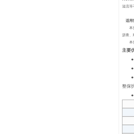
溢流等
适用
本类装
沥青、
本类装
主要
● 
● 
● 
整保
● 