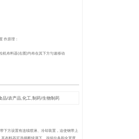
置 作原理：
机布料器(右图)均布在其下方匀速移动
冷却装置，迫使钢带上方的物料在移动过
成型的目的。依据物性和使用要求，其布
度溢流等不同形式，以分别生产半球状、
食品/农产品,化工,制药/生物制药
带下方设置有连续喷淋、冷却装置，迫使钢带上
，其布料器可选择断续滴下、连续拉条和全宽度