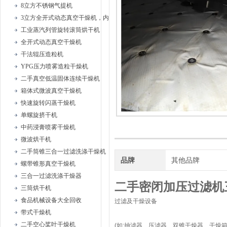
8立方不锈钢气提机
3立方全开式动态真空干燥机，内部耙式搅拌
工业蒸汽列管旋转滚筒烘干机
全开式动态真空干燥机
干法辊压造粒机
YPG压力喷雾造粒干燥机
二手真空低温固体连续干燥机
箱体式微波真空干燥机
快速旋转闪蒸干燥机
单螺旋挤干机
中药浸膏喷雾干燥机
微波烘干机
二手筒锥三合一过滤洗涤干燥机
品牌
其他品牌
螺带锥形真空干燥机
三合一过滤洗涤干燥器
二手密闭加压过滤机
三筒烘干机
食品机械设备大全回收
过滤及干燥设备
带式干燥机
二手空心桨叶干燥机
(如:抽滤器、压滤器、双锥干燥器、干燥