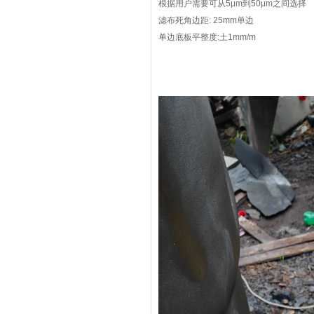
根据用户需要可从5μm到50μm之间选择
滤布死角边距: 25mm单边
单边底板平整度:土1mm/m