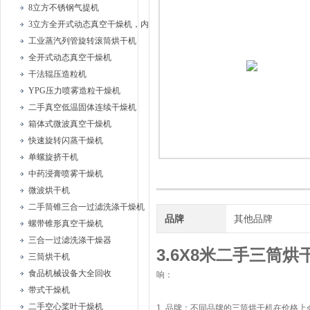
8立方不锈钢气提机
3立方全开式动态真空干燥机，内部耙式搅拌
工业蒸汽列管旋转滚筒烘干机
全开式动态真空干燥机
干法辊压造粒机
YPG压力喷雾造粒干燥机
二手真空低温固体连续干燥机
箱体式微波真空干燥机
快速旋转闪蒸干燥机
单螺旋挤干机
中药浸膏喷雾干燥机
微波烘干机
二手筒锥三合一过滤洗涤干燥机
品牌
其他品牌
螺带锥形真空干燥机
三合一过滤洗涤干燥器
3.6X8米二手三筒
三筒烘干机
食品机械设备大全回收
响：
带式干燥机
二手空心桨叶干燥机
1. 品牌：不同品牌的三筒烘干机在价格