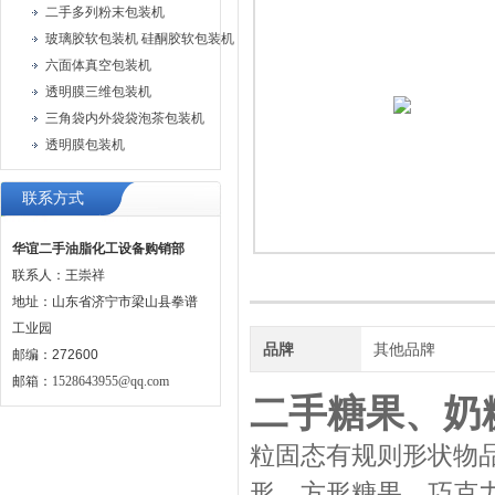
二手多列粉末包装机
玻璃胶软包装机 硅酮胶软包装机 密封胶膏体软包装机
六面体真空包装机
透明膜三维包装机
三角袋内外袋袋泡茶包装机
透明膜包装机
联系方式
华谊二手油脂化工设备购销部
联系人：王崇祥
地址：山东省济宁市梁山县拳谱
工业园
品牌
其他品牌
邮编：272600
邮箱：
1528643955@qq.com
二手糖果、奶
粒固态有规则形状物
形、方形糖果、巧克