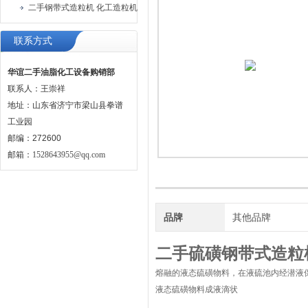
二手钢带式造粒机 化工造粒机
联系方式
华谊二手油脂化工设备购销部
联系人：王崇祥
地址：山东省济宁市梁山县拳谱
工业园
邮编：272600
邮箱：
1528643955@qq.com
品牌
其他品牌
二手硫磺钢带式造粒
熔融的液态硫磺物料，在液硫池内经潜液
液态硫磺物料成液滴状