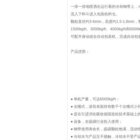
一排一排地喷洒在运行着的冷却钢带上，
流入下料斗进入包装机料仓。
颗粒直径约3-6mm，高度约1.5-1.8mm
1500kg/h、3000kg/h、4000kg/h和6000
可配半身动或全自动包装机，完成自动包
产品优势：
● 单机产量，可达6000kg/h；
● 尖嘴式，滚筒表面排有数千个尖嘴式小
● 是在引进消化吸收德国造粒技术基础上
● 设备，在硫磺行业投入使用；
● 钢带使用寿命长，硫磺颗粒饱满，流动
● 冷却水与产品互不接触，冷却水不受产