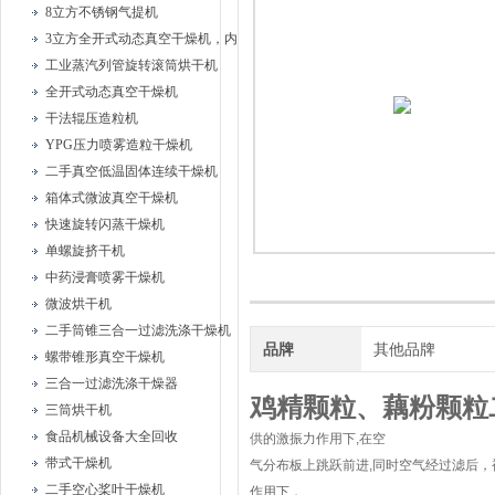
8立方不锈钢气提机
3立方全开式动态真空干燥机，内部耙式搅拌
工业蒸汽列管旋转滚筒烘干机
全开式动态真空干燥机
干法辊压造粒机
YPG压力喷雾造粒干燥机
二手真空低温固体连续干燥机
箱体式微波真空干燥机
快速旋转闪蒸干燥机
单螺旋挤干机
中药浸膏喷雾干燥机
微波烘干机
二手筒锥三合一过滤洗涤干燥机
品牌
其他品牌
螺带锥形真空干燥机
三合一过滤洗涤干燥器
鸡精颗粒、藕粉颗粒
三筒烘干机
食品机械设备大全回收
供的激振力作用下,在空
带式干燥机
气分布板上跳跃前进,同时空气经过滤后
二手空心桨叶干燥机
作用下，