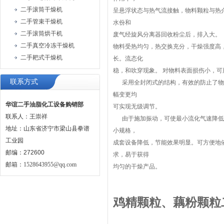
二手滚筒干燥机
呈悬浮状态与热气流接触，物料颗粒与热
二手管束干燥机
水份和
二手滚筒烘干机
废气经旋风分离器回收粉尘后，排入大。
二手真空冷冻干燥机
物料受热均匀，热交换充分，干燥强度高，
二手耙式干燥机
长。流态化
稳，和吹穿现象。 对物料表面损伤小，
联系方式
采用全封闭式的结构，有效的防止了物料
幅变更均
华谊二手油脂化工设备购销部
可实现无级调节。
联系人：王崇祥
由于施加振动，可使最小流化气速降低，
地址：山东省济宁市梁山县拳谱
小规格，
工业园
成套设备降低，节能效果明显。可方便地
邮编：272600
求，易于获得
邮箱：
1528643955@qq.com
均匀的干燥产品。
鸡精颗粒、藕粉颗粒