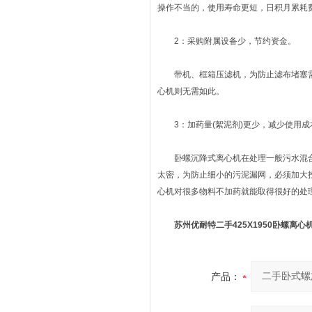
操作不当的，使用寿命更短，日积月累耗
2：采购附属设备少，节约资金。
带机、框箱压滤机，为防止滤布堵塞需
心机则无需如此。
3：加药量(絮泥剂)更少，减少使用成
卧螺沉降式离心机在处理一般污水混合物时
太密，为防止细小的污泥漏网，必须加大投
心机对很多物料不加药就能取得很好的处
苏州优耐特二手425X1950卧螺离心
产品：