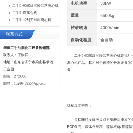
电机功率
30kW
二手卧式螺旋沉降卸料离心机
二手卧螺离心机
重量
6500kg
二手卧式刮刀卸料离心机
转鼓转速
4000r/min
联系方式
自动化程度
全自动
华谊二手油脂化工设备购销部
联系人：王崇祥
二手卧式螺旋沉降卸料离心机是我厂引
地址：山东省济宁市梁山县拳谱
离心机产品。其相对于传统的分离设备(
工业园
备
邮编：272600
邮箱：
1528643955@qq.com
味精废水特性：
是指味精发酵液提取谷氨酸后排放的母液
BOD5 高、菌体含量高、硫酸根(改用硫酸调