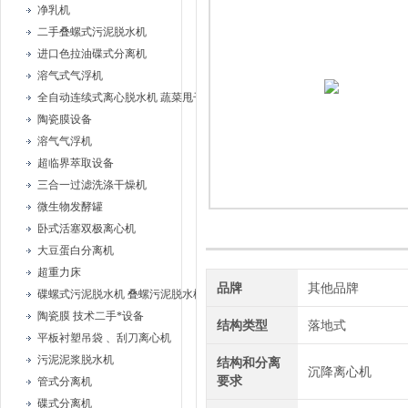
净乳机
二手叠螺式污泥脱水机
进口色拉油碟式分离机
溶气式气浮机
全自动连续式离心脱水机 蔬菜甩干机
陶瓷膜设备
溶气气浮机
超临界萃取设备
三合一过滤洗涤干燥机
微生物发酵罐
卧式活塞双极离心机
大豆蛋白分离机
超重力床
品牌
其他品牌
碟螺式污泥脱水机 叠螺污泥脱水机
陶瓷膜 技术二手*设备
结构类型
落地式
平板衬塑吊袋 、刮刀离心机
污泥泥浆脱水机
结构和分离
沉降离心机
要求
管式分离机
碟式分离机