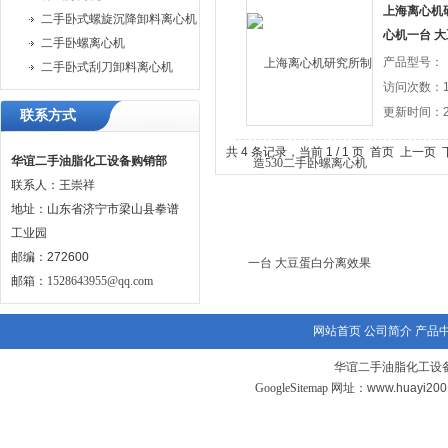
上海离心机
二手卧式螺旋沉降卸料离心机
心机一台 
二手卧螺离心机
产品型号：
二手卧式刮刀卸料离心机
访问次数：1
更新时间：20
联系方式
共 4 条记录，当前 1 / 1 页 首页 上一
华谊二手油脂化工设备购销部
联系人：王崇祥
地址：山东省济宁市梁山县拳谱
工业园
邮编：272600
邮箱：
1528643955@qq.com
网站首页
公司简介
产品
华谊二手油脂化工设备
GoogleSitemap
网址：www.huayi20