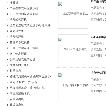
1320型号
净乳机
产品型号：
二手叠螺式污泥脱水机
访问次数：1
进口色拉油碟式分离机
溶气式气浮机
更新时间：20
全自动连续式离心脱水机 蔬菜甩干机
陶瓷膜设备
溶气气浮机
Z6E-4/4
超临界萃取设备
产品型号：
三合一过滤洗涤干燥机
访问次数：1
微生物发酵罐
更新时间：20
卧式活塞双极离心机
大豆蛋白分离机
超重力床
旧货评估回
碟螺式污泥脱水机 叠螺污泥脱水机
产品型号：
陶瓷膜 技术二手*设备
访问次数：1
平板衬塑吊袋 、刮刀离心机
更新时间：20
污泥泥浆脱水机
管式分离机
碟式分离机