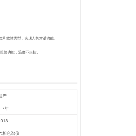
位和故障类型，实现人机对话功能。
路报警功能，温度不失控。
数字信号输出，实现在PC上完成控制与分析
国产
5-7年
2018
气相色谱仪