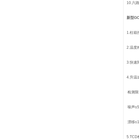
10.
新型G
1.柱箱
2.温
3.快
4.升温
检测限M
噪声≤5*
漂移≤1*
5.TC