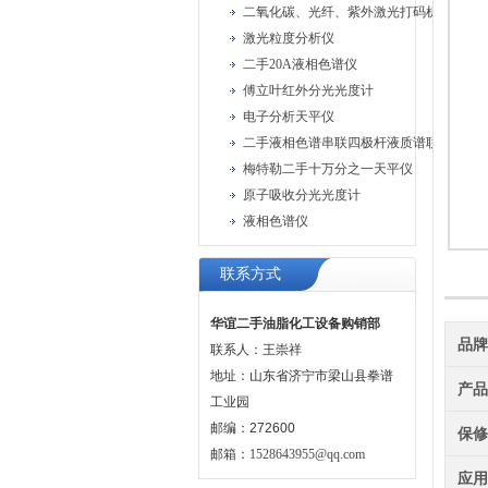
二氧化碳、光纤、紫外激光打码机、油墨
激光粒度分析仪
二手20A液相色谱仪
傅立叶红外分光光度计
电子分析天平仪
二手液相色谱串联四极杆液质谱联用仪
梅特勒二手十万分之一天平仪
原子吸收分光光度计
液相色谱仪
联系方式
华谊二手油脂化工设备购销部
品
联系人：王崇祥
地址：山东省济宁市梁山县拳谱
产
工业园
邮编：272600
保
邮箱：
1528643955@qq.com
应