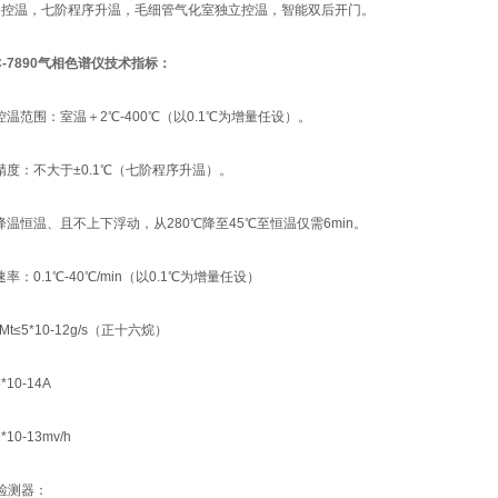
六路控温，七阶程序升温，毛细管气化室独立控温，智能双后开门。
C-7890气相色谱仪技术指标：
控温范围：室温＋2℃-400℃（以0.1℃为增量任设）。
度精度：不大于±0.1℃（七阶程序升温）。
速降温恒温、且不上下浮动，从280℃降至45℃至恒温仅需6min。
速率：0.1℃-40℃/min（以0.1℃为增量任设）
t≤5*10-12g/s（正十六烷）
10-14A
10-13mv/h
D检测器：