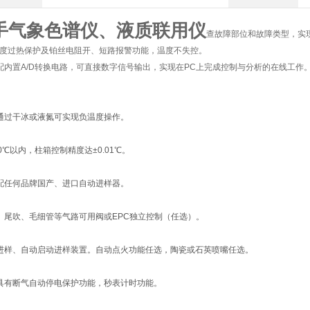
手气象色谱仪、液质联用仪
查故障部位和故障类型，实
的温度过热保护及铂丝电阻开、短路报警功能，温度不失控。
选配内置A/D转换电路，可直接数字信号输出，实现在PC上完成控制与分析的在线工作
箱通过干冰或液氮可实现负温度操作。
80℃以内，柱箱控制精度达±0.01℃。
适配任何品牌国产、进口自动进样器。
流、尾吹、毛细管等气路可用阀或EPC独立控制（任选）。
动进样、自动启动进样装置。自动点火功能任选，陶瓷或石英喷嘴任选。
器具有断气自动停电保护功能，秒表计时功能。