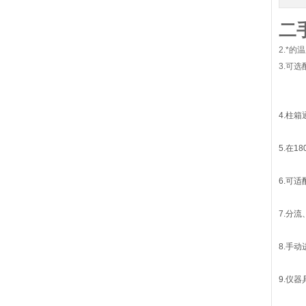
二
2.*
3.可
4.柱
5.在1
6.可
7.分
8.手
9.仪