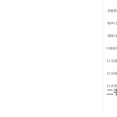
灵敏度S
噪声≤1
漂移≤30
6.根
11.
12.
13.外形
二