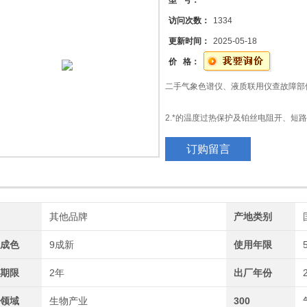
型 号：
喷码机
访问次数：
1334
更新时间：
2025-05-18
价 格：
二手气象色谱仪、液质联用仪查故障部
2.*的温度过热保护及铂丝电阻开、短
订购留言
3.可选配内置A/D转换电路，可直接
的在线工作。
牌
其他品牌
产地类别
品成色
9成新
使用年限
修期限
2年
出厂年份
用领域
生物产业
300