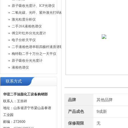
原子吸收光度计、ICP光谱仪
二氧化碳、光纤、紫外激光打码机、油墨喷码机
激光粒度分析仪
二手20A液相色谱仪
傅立叶红外分光光度计
电子分析天平仪
二手液相色谱串联四极杆液质谱联用仪
梅特勒二手十万分之一天平仪
原子吸收分光光度计
液相色谱仪
联系方式
华谊二手油脂化工设备购销部
品牌
其他品牌
联系人：王崇祥
地址：山东省济宁市梁山县拳谱
产品成色
9成新
工业园
邮编：272600
保修期限
无